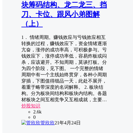
块筹码结构、龙二龙三、挡
刀、卡位、跟风小弟图解
（上）
1． 情绪周期。赚钱效应与亏钱效应相互
转换的过程，赚钱效应下，资金情绪逐渐
亢奋，涨停的成功率高，可积极参与。亏
钱效应下，涨停成功率低，容易炸板或闷
杀，应该避开。不知周期，莫谈打板。分
为四个阶段，见下图。 一个完整的情绪
周期中有一个主线始终贯穿，各种小周期
穿插，下图值得细品一天，此处不展开，
着重于略带深度的名词解释。 2. 板块结
构。分为板块间结构和板块内结构。各题
材板块之间互相竞争又互相成就，主要…
炒股知识
2.6k
0
管欣欣
21年4月24日