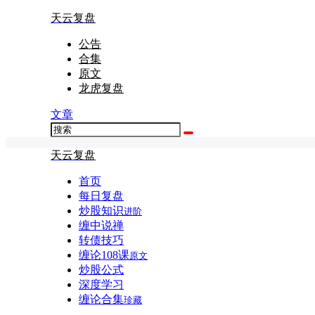
天云复盘
公告
合集
原文
龙虎复盘
文章
天云复盘
首页
每日复盘
炒股知识
进阶
缠中说禅
转债技巧
缠论108课
原文
炒股公式
深度学习
缠论合集
珍藏