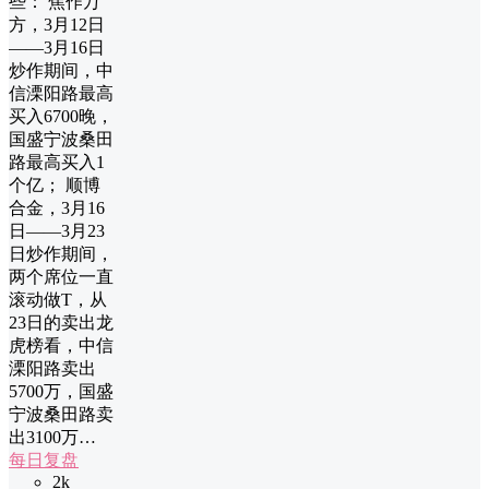
些： 焦作万
方，3月12日
——3月16日
炒作期间，中
信溧阳路最高
买入6700晚，
国盛宁波桑田
路最高买入1
个亿； 顺博
合金，3月16
日——3月23
日炒作期间，
两个席位一直
滚动做T，从
23日的卖出龙
虎榜看，中信
溧阳路卖出
5700万，国盛
宁波桑田路卖
出3100万…
每日复盘
2k