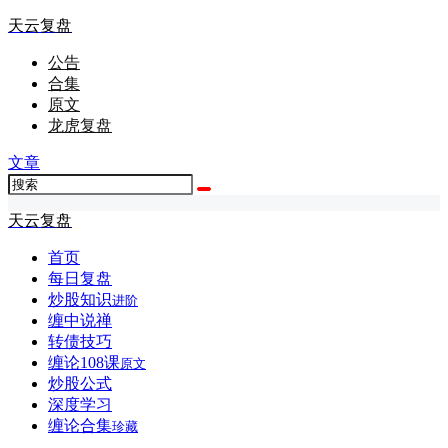
天云复盘
公告
合集
原文
龙虎复盘
文章
天云复盘
首页
每日复盘
炒股知识
进阶
缠中说禅
转债技巧
缠论108课
原文
炒股公式
深度学习
缠论合集
珍藏