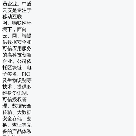
员企业。中盾
云安是专注于
移动互联
网、物联网环
境下，面向
云、网、端提
供数据安全和
可信应用服务
的高科技创新
企业。公司依
托区块链、电
子签名、PKI
及生物识别等
技术，提供多
维身份识别、
可信授权管
理、数据安全
传输、大数据
安全存储、交
换、查证等完
备的产品体系