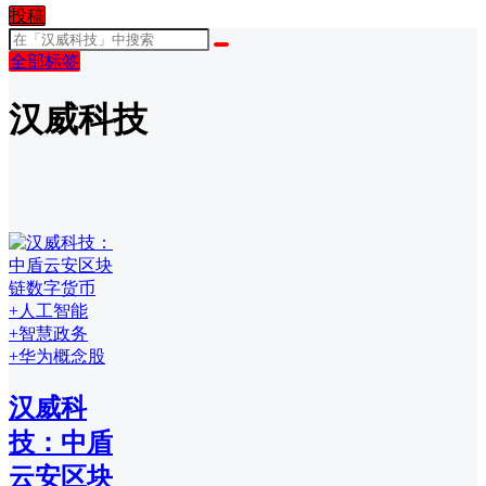
投稿
全部标签
汉威科技
汉威科
技：中盾
云安区块