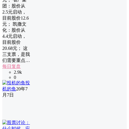
团：股价从
2.5元启动，
目前股价12.6
元； 凯撒文
化：股价从
4.4元启动，
目前股价
20.68元； 这
三支票，是我
们需要重点…
每日复盘
2.9k
0
投
机的鱼
20年7
月7日