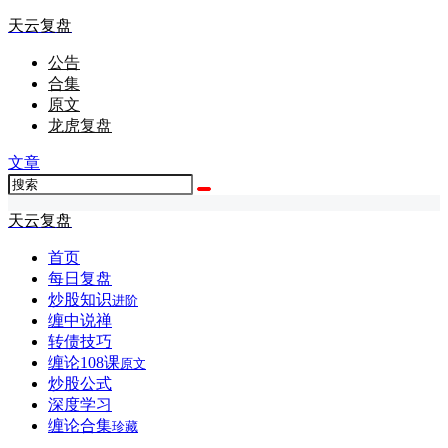
天云复盘
公告
合集
原文
龙虎复盘
文章
天云复盘
首页
每日复盘
炒股知识
进阶
缠中说禅
转债技巧
缠论108课
原文
炒股公式
深度学习
缠论合集
珍藏