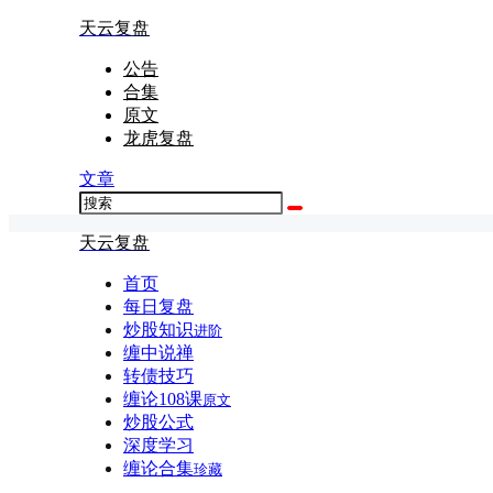
天云复盘
公告
合集
原文
龙虎复盘
文章
天云复盘
首页
每日复盘
炒股知识
进阶
缠中说禅
转债技巧
缠论108课
原文
炒股公式
深度学习
缠论合集
珍藏