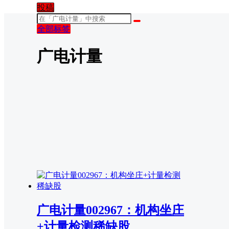
投稿
全部标签
广电计量
广电计量002967：机构坐庄
+计量检测稀缺股