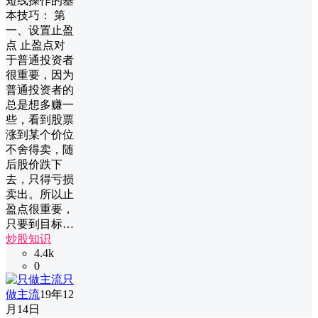
短线操作的基
本技巧： 第
一、设置止盈
点 止盈点对
于普通投资者
很重要，因为
普通投资者的
总是想多赚一
些，看到股票
涨到某个价位
不舍得卖，随
后股价跌下
去，只得亏损
卖出。所以止
盈点很重要，
只要到目标…
炒股知识
4.4k
0
只
做主流
19年12
月14日