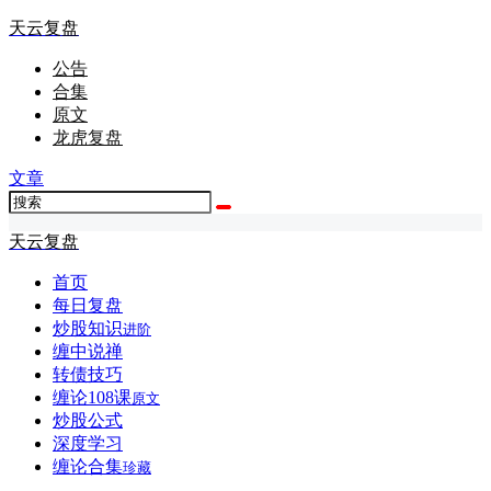
天云复盘
公告
合集
原文
龙虎复盘
文章
天云复盘
首页
每日复盘
炒股知识
进阶
缠中说禅
转债技巧
缠论108课
原文
炒股公式
深度学习
缠论合集
珍藏