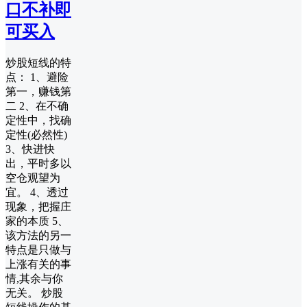
口不补即
可买入
炒股短线的特
点： 1、避险
第一，赚钱第
二 2、在不确
定性中，找确
定性(必然性)
3、快进快
出，平时多以
空仓观望为
宜。 4、透过
现象，把握庄
家的本质 5、
该方法的另一
特点是只做与
上涨有关的事
情,其余与你
无关。 炒股