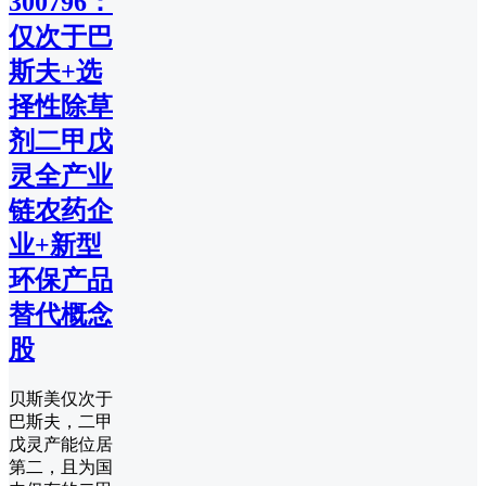
300796：
仅次于巴
斯夫+选
择性除草
剂二甲戊
灵全产业
链农药企
业+新型
环保产品
替代概念
股
贝斯美仅次于
巴斯夫，二甲
戊灵产能位居
第二，且为国