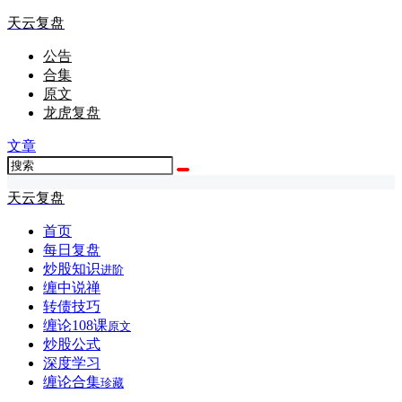
天云复盘
公告
合集
原文
龙虎复盘
文章
天云复盘
首页
每日复盘
炒股知识
进阶
缠中说禅
转债技巧
缠论108课
原文
炒股公式
深度学习
缠论合集
珍藏