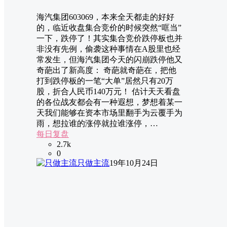
海汽集团603069，本来全天都走的好好
的，临近收盘集合竞价的时候突然“哐当”
一下，跌停了！其实集合竞价跌停板也并
非没有先例，偷袭这种事情在A股里也经
常发生，但海汽集团今天的闪崩跌停他又
奇葩出了新高度： 奇葩就奇葩在，把他
打到跌停板的一笔“大单”居然只有20万
股，折合人民币140万元！ 估计天天看盘
的各位战友都会有一种遐想，梦想着某一
天我们能够在资本市场里翻手为云覆手为
雨，想拉谁的涨停就拉谁涨停，…
每日复盘
2.7k
0
只做主流
19年10月24日