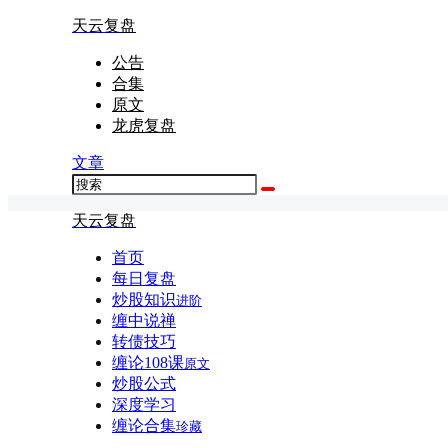
天云复盘
公告
合集
原文
龙虎复盘
文章
天云复盘
首页
每日复盘
炒股知识
进阶
缠中说禅
转债技巧
缠论108课
原文
炒股公式
深度学习
缠论合集
珍藏