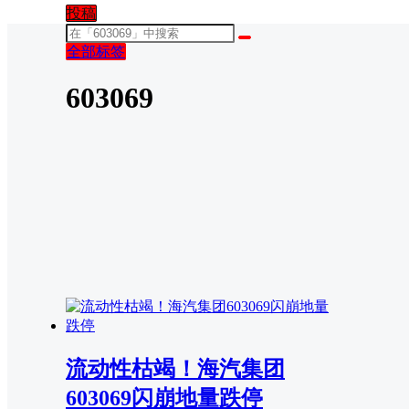
投稿
全部标签
603069
流动性枯竭！海汽集团
603069闪崩地量跌停