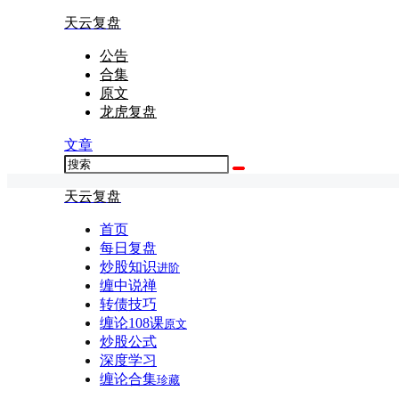
天云复盘
公告
合集
原文
龙虎复盘
文章
天云复盘
首页
每日复盘
炒股知识
进阶
缠中说禅
转债技巧
缠论108课
原文
炒股公式
深度学习
缠论合集
珍藏