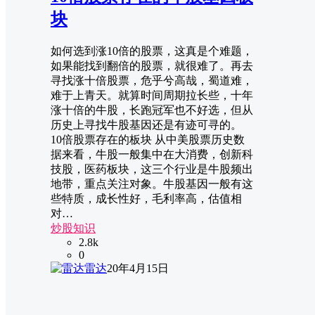
块
如何选到涨10倍的股票，这真是个难题，
如果能找到翻倍的股票，就很难了。再去
寻找涨十倍股票，危乎兮高哉，蜀道难，
难于上青天。就算时间周期拉长些，十年
涨十倍的牛股，长跑冠军也不好选，但从
历史上寻找牛股基因还是有迹可寻的。
10倍股票存在的板块 从中美股票历史数
据来看，牛股一般集中在大消费，创新科
技股，医药板块，这三个行业是牛股频出
地带，重点关注对象。牛股基因一般有这
些特质，成长性好，毛利率高，估值相
对…
炒股知识
2.8k
0
雷达
20年4月15日