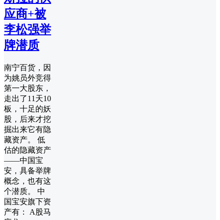
应商+被
李松强举
牌潜质
南宁百货，因
为姚员外竞得
第一大股东，
走出了11天10
板，十足的妖
股，后来才挖
掘出来它有隐
藏资产。 低
估的隐藏资产
——中国宝
安，具备举牌
概念，也有这
个潜质。 中
国宝安旗下资
产有： A股马