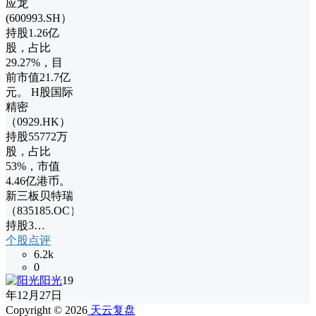
应龙
(600993.SH），
持股1.26亿
股，占比
29.27%，目
前市值21.7亿
元。 H股国际
精密
（0929.HK），
持股55772万
股，占比
53%，市值
4.46亿港币。
新三板贝特瑞
（835185.OC），
持股3…
个股点评
6.2k
0
阳光
19
年12月27日
Copyright © 2026
天云复盘