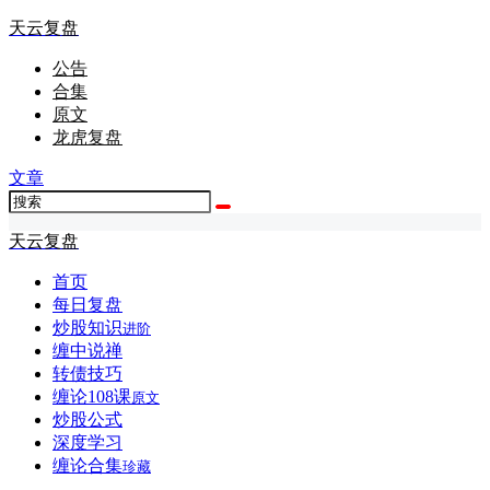
天云复盘
公告
合集
原文
龙虎复盘
文章
天云复盘
首页
每日复盘
炒股知识
进阶
缠中说禅
转债技巧
缠论108课
原文
炒股公式
深度学习
缠论合集
珍藏