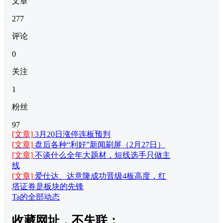
文章
277
评论
0
关注
1
粉丝
97
[文章]
3月20日涨停连板预判
[文章]
盘后各种“利好”新闻刷屏（2月27日）
[文章]
不谈什么全年大题材，短线选手只做主
线
[文章]
爱仕达、达意隆成功晋级4板高度，红
塔证券是板块的先锋
Ta的全部动态
收藏网址，不失联：