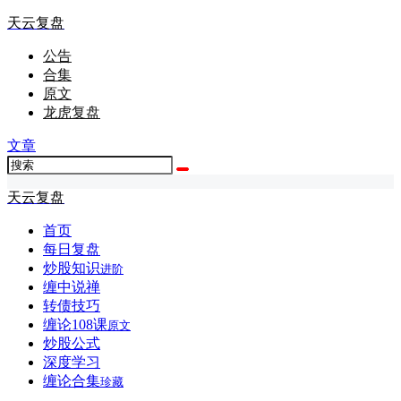
天云复盘
公告
合集
原文
龙虎复盘
文章
天云复盘
首页
每日复盘
炒股知识
进阶
缠中说禅
转债技巧
缠论108课
原文
炒股公式
深度学习
缠论合集
珍藏