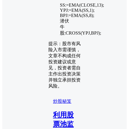
SS:=EMA(CLOSE,13);
YPJ:=EMA(SS,1);
BPJ:=EMA(SS,8);
潜伏
牛
股:CROSS(YPJ,BPJ);
提示：股市有风
险入市需谨慎，
文章不构成任何
投资建议或意
见，投资者需自
主作出投资决策
并独立承担投资
风险。
炒股秘笈
利用股
票池监