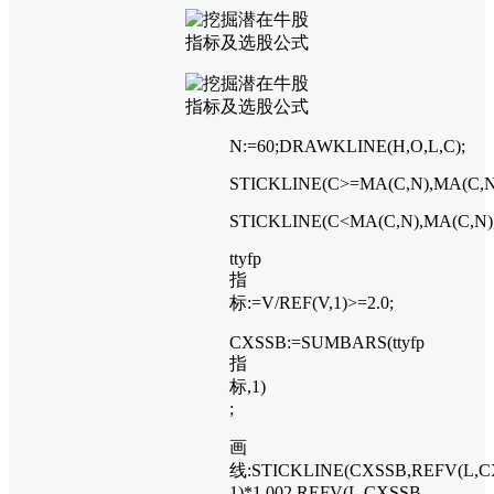
N:=60;DRAWKLINE(H,O,L,C);
STICKLINE(C>=MA(C,N),MA(C,N)
STICKLINE(C<MA(C,N),MA(C,N),
ttyfp
指
标:=V/REF(V,1)>=2.0;
CXSSB:=SUMBARS(ttyfp
指
标,1)
;
画
线:STICKLINE(CXSSB,REFV(L,C
1)*1.002,REFV(L,CXSSB-