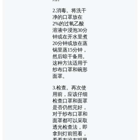
2.消毒。将洗干
净的口罩放在
2%的过氧乙酸
溶液中浸泡30分
钟或在开水里煮
20分钟或放在蒸
锅里蒸15分钟，
然后晾干备用。
这种方法适用于
纱布口罩和碗形
面罩。
3.检查。再次使
用前，应该仔细
检查口罩和面罩
是否仍然完好，
对于纱布口罩和
面罩都可以采取
透光检查法，即
拿到灯前照看，