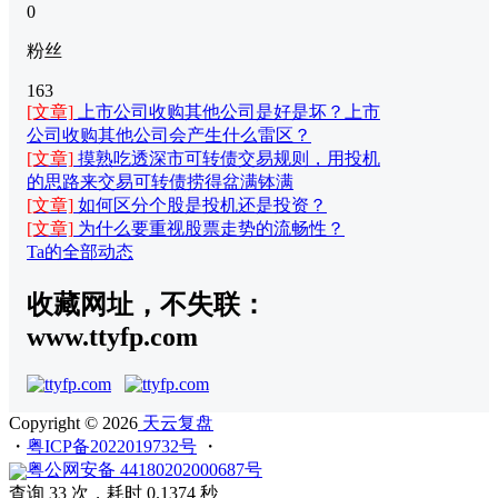
0
粉丝
163
[文章]
上市公司收购其他公司是好是坏？上市
公司收购其他公司会产生什么雷区？
[文章]
摸熟吃透深市可转债交易规则，用投机
的思路来交易可转债捞得盆满钵满
[文章]
如何区分个股是投机还是投资？
[文章]
为什么要重视股票走势的流畅性？
Ta的全部动态
收藏网址，不失联：
www.ttyfp.com
Copyright © 2026
天云复盘
・
粤ICP备2022019732号
・
粤公网安备 44180202000687号
查询 33 次，耗时 0.1374 秒