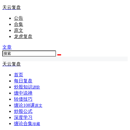
天云复盘
公告
合集
原文
龙虎复盘
文章
天云复盘
首页
每日复盘
炒股知识
进阶
缠中说禅
转债技巧
缠论108课
原文
炒股公式
深度学习
缠论合集
珍藏