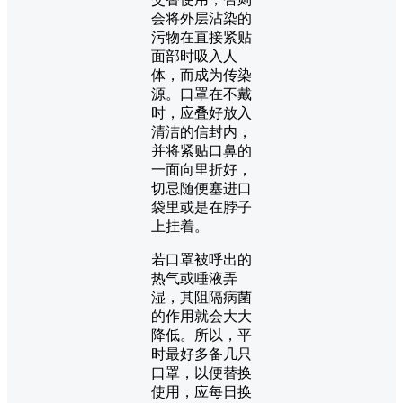
会将外层沾染的
污物在直接紧贴
面部时吸入人
体，而成为传染
源。口罩在不戴
时，应叠好放入
清洁的信封内，
并将紧贴口鼻的
一面向里折好，
切忌随便塞进口
袋里或是在脖子
上挂着。
若口罩被呼出的
热气或唾液弄
湿，其阻隔病菌
的作用就会大大
降低。所以，平
时最好多备几只
口罩，以便替换
使用，应每日换