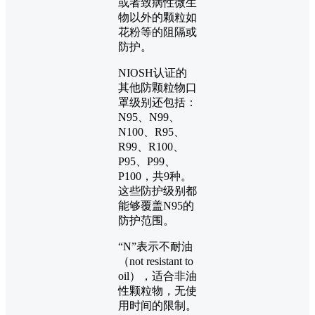
或者致病性微生
物以外的颗粒如
花粉等的阻隔或
防护。
NIOSH认证的
其他防颗粒物口
罩级别还包括：
N95、N99、
N100、R95、
R99、R100、
P95、P99、
P100，共9种。
这些防护级别都
能够覆盖N95的
防护范围。
“N”表示不耐油
（not resistant to
oil），适合非油
性颗粒物，无使
用时间的限制。