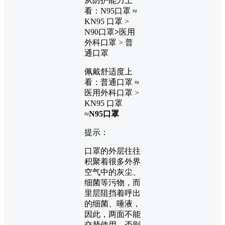
从防护能力上
看：N95口罩 ≈
KN95 口罩 >
N90口罩
>
医用
外科口罩 > 普
通口罩
佩戴舒适度上
看：普通口罩 ≈
医用外科口罩 >
KN95 口罩
≈
N95口罩
提示：
口罩的外层往往
积聚着很多外界
空气中的灰尘、
细菌等污物，而
里层阻挡着呼出
的细菌、唾液，
因此，两面不能
交替使用，否则