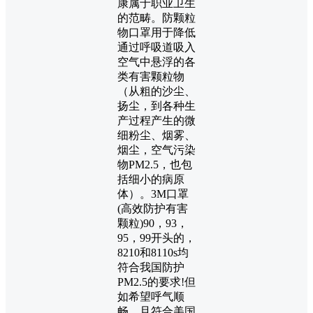
康属于职业卫生
的范畴。防颗粒
物口罩用于降低
通过呼吸道吸入
空气中悬浮的各
类有害颗粒物
（从粗的沙尘、
扬尘，到各种生
产过程产生的微
细粉尘、烟雾、
烟尘，空气污染
物PM2.5，也包
括细小的病原
体）。3M口罩
(高效防护有害
颗粒)90，93，
95，99开头的，
8210和8110s均
符合我国防护
PM2.5的要求!但
如希望呼气顺
畅，且符合美国