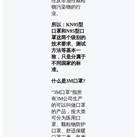
性及非油性颗粒
物污染物的行
业。
所以：KN95型
口罩和N95型口
罩这两个级别的
技术要求、测试
方法等基本一
致，只是分属于
不同国家的标
准。
什么是3M口罩?
“3M口罩”指所
有3M公司生产
的可以叫做口罩
的产品，按大类
可分为医用口
罩、颗粒物防护
口罩、舒适保暖