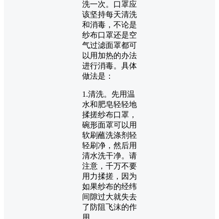
洗一次。口罩应
该坚持每天清洗
和消毒，不论是
纱布口罩还是空
气过滤面罩都可
以用加热的办法
进行消毒。具体
做法是：
1.清洗。先用温
水和肥皂轻轻地
揉搓纱布口罩，
碗形面罩可以用
软刷蘸洗涤剂轻
轻刷净，然后用
清水洗干净。请
注意，千万不要
用力揉搓，因为
如果纱布的经纬
间隙过大就失去
了防阻飞沫的作
用。