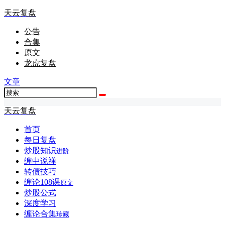
天云复盘
公告
合集
原文
龙虎复盘
文章
天云复盘
首页
每日复盘
炒股知识
进阶
缠中说禅
转债技巧
缠论108课
原文
炒股公式
深度学习
缠论合集
珍藏