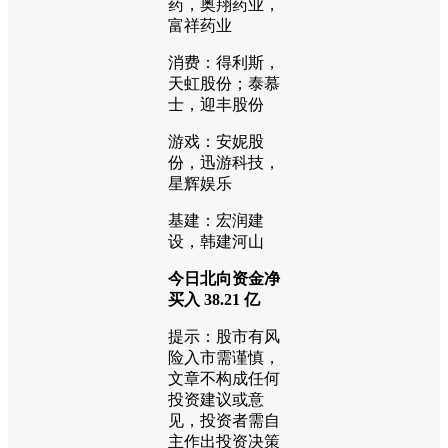
药，奥翔药业，
富祥药业
消费：得利斯，
天虹股份；泰慕
士，迎丰股份
游戏：安妮股
份，迅游科技，
星辉娱乐
基建：宏润建
设，韩建河山
今日北向资金净
买入
38.21
亿
提示：股市有风
险入市需谨慎，
文章不构成任何
投资建议或意
见，投资者需自
主作出投资决策