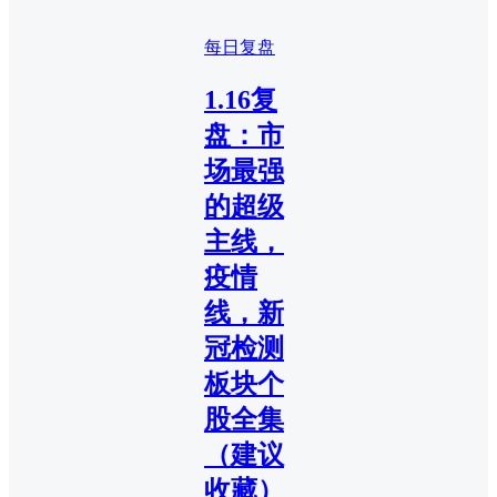
每日复盘
1.16复
盘：市
场最强
的超级
主线，
疫情
线，新
冠检测
板块个
股全集
（建议
收藏）