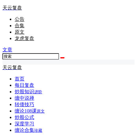
天云复盘
公告
合集
原文
龙虎复盘
文章
天云复盘
首页
每日复盘
炒股知识
进阶
缠中说禅
转债技巧
缠论108课
原文
炒股公式
深度学习
缠论合集
珍藏