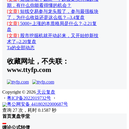
期，有什么你能看得懂的机会？
[文章]
短线交易参与龙头股了，参与最强板块
了，为什么收益还是这么低？--3.4复盘
[文章]
5000+上涨的本质格局是什么？-2.21复
盘
[文章]
股市挖掘机就开动起来，又开始炒新技
术了--2.20复盘
Ta的全部动态
收藏网址，不失联：
www.ttyfp.com
Copyright © 2026
天云复盘
・
粤ICP备2022019732号
・
粤公网安备 44180202000687号
查询 27 次，耗时 0.1587 秒
首页
复盘
学堂
缠论
公式
转债