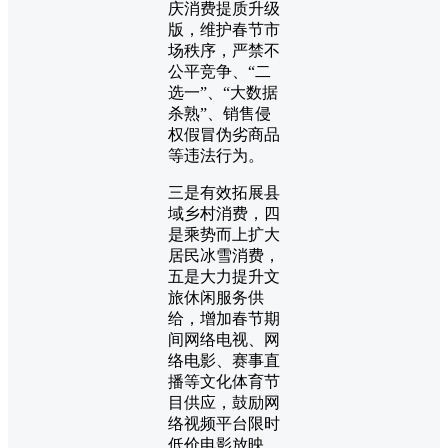
庆消费提质升级
版，维护春节市
场秩序，严禁不
公平竞争、“二
选一”、“大数据
杀熟”、销售侵
权假冒伪劣商品
等违法行为。
三是有效拓展县
域乡村消费，四
是乘势而上扩大
居民冰雪消费，
五是大力提升文
旅休闲服务供
给，增加春节期
间网络电视、网
络电影、赛事直
播等文化体育节
目供应，鼓励网
络视频平台限时
低价电影放映。