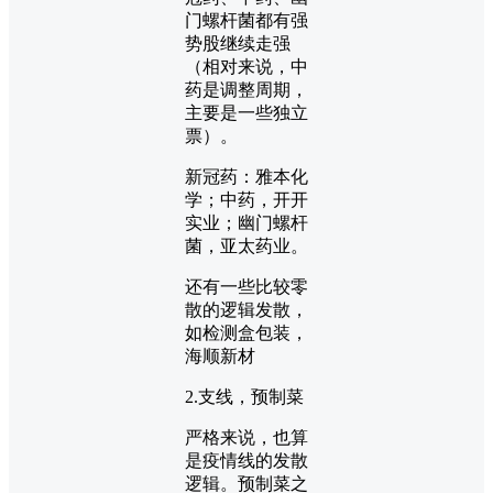
门螺杆菌都有强
势股继续走强
（相对来说，中
药是调整周期，
主要是一些独立
票）。
新冠药：雅本化
学；中药，开开
实业；幽门螺杆
菌，亚太药业。
还有一些比较零
散的逻辑发散，
如检测盒包装，
海顺新材
2.支线，预制菜
严格来说，也算
是疫情线的发散
逻辑。预制菜之