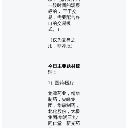
一段时间的观察
标的， 至于交
易，需要配合各
自的交易模
式。）
（仅为复盘之
用，非荐股)
今日主要题材梳
理：
1）医药/医疗
龙津药业，精华
制药，尖峰集
团，华森制药，
北化股份，太极
集团/华润三九/
同仁堂；新光药