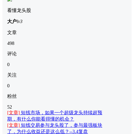
看懂龙头股
大户
lv3
文章
498
评论
0
关注
0
粉丝
52
[文章]
短线市场，如果一个超级龙头持续超预
期，有什么你能看得懂的机会？
[文章]
短线交易参与龙头股了，参与最强板块
了，为什么收益还是这么低？--3.4复盘