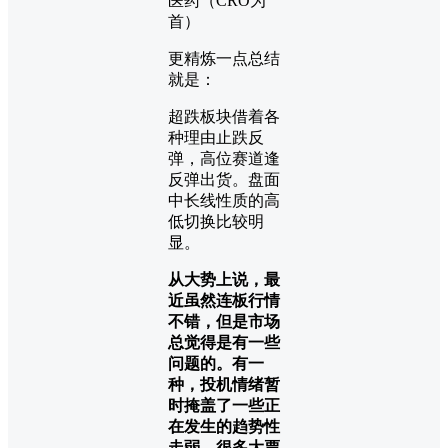
医药（CRO为
首）
更精炼一点总结
就是：
超跌板块借着各
种理由止跌反
弹，高位赛道逢
反弹出货。盘面
中长线性质的高
低切换比较明
显。
从大势上说，最
近虽然连板行情
不错，但是市场
总觉得是有一些
问题的。有一
种，投机情绪暂
时掩盖了一些正
在发生的趋势性
走弱。很多大票