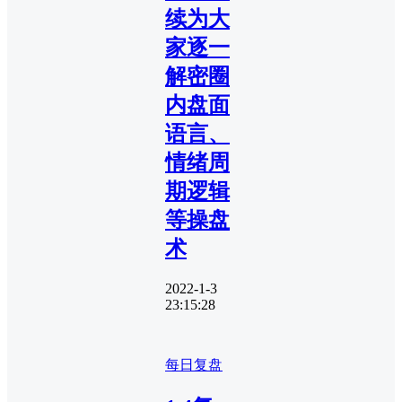
续为大
家逐一
解密圈
内盘面
语言、
情绪周
期逻辑
等操盘
术
2022-1-3
23:15:28
每日复盘