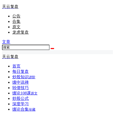
天云复盘
公告
合集
原文
龙虎复盘
文章
天云复盘
首页
每日复盘
炒股知识
进阶
缠中说禅
转债技巧
缠论108课
原文
炒股公式
深度学习
缠论合集
珍藏