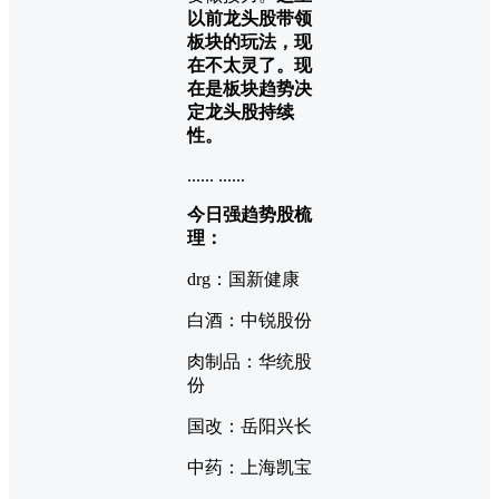
以前龙头股带领
板块的玩法，现
在不太灵了。现
在是板块趋势决
定龙头股持续
性。
...... ......
今日强趋势股梳
理：
drg：国新健康
白酒：中锐股份
肉制品：华统股
份
国改：岳阳兴长
中药：上海凯宝