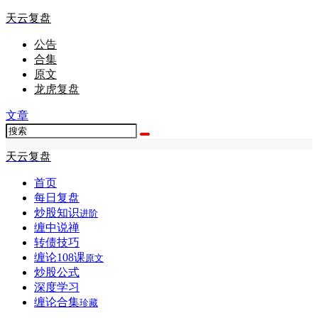
天云复盘
公告
合集
原文
龙虎复盘
文章
天云复盘
首页
每日复盘
炒股知识
进阶
缠中说禅
转债技巧
缠论108课
原文
炒股公式
深度学习
缠论合集
珍藏