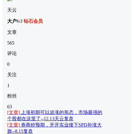
天云
大户
lv3
钻石会员
文章
565
评论
0
关注
1
粉丝
63
[文章]
上涨初期可以追涨的形态，市场最强的
个股都在这里了--12.13天云复盘
[文章]
券商炒预期，开开实业接下SPD补涨大
旗--8.15复盘