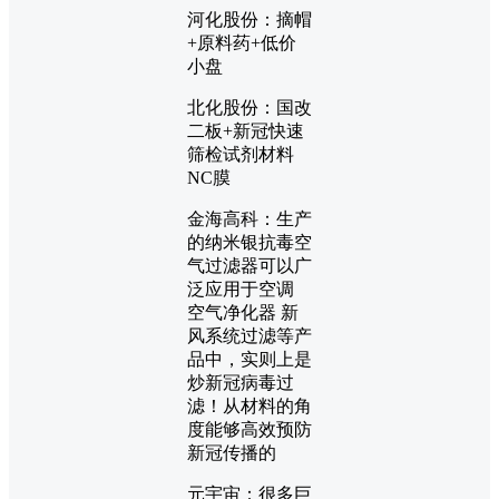
河化股份：摘帽
+原料药+低价
小盘
北化股份：国改
二板+新冠快速
筛检试剂材料
NC膜
金海高科：生产
的纳米银抗毒空
气过滤器可以广
泛应用于空调
空气净化器 新
风系统过滤等产
品中，实则上是
炒新冠病毒过
滤！从材料的角
度能够高效预防
新冠传播的
元宇宙：很多巨