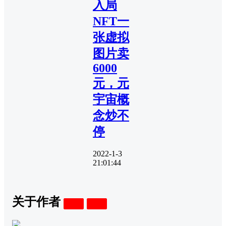
入局
NFT一
张虚拟
图片卖
6000
元，元
宇宙概
念炒不
停
2022-1-3
21:01:44
关于作者
关注
私信