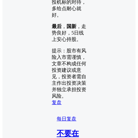
投机标的对待，
多给点耐心就
好。
最后
，
国新
，走
势良好，5日线
上安心持股。
提示：股市有风
险入市需谨慎，
文章不构成任何
投资建议或意
见，投资者需自
主作出投资决策
并独立承担投资
风险。
复盘
每日复盘
不要在