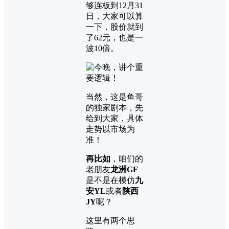
够连板到12月31
日，大家可以算
一下，股价就到
了62元，也是一
波10倍。
当然，这是鱼哥
的独家剧本，先
给到大家，具体
走势以市场为
准！
再比如
，咱们的
老朋友
龙洲GF
是不是在模仿
九
安YL
或者
陕西
JY
呢？
这里有两个思