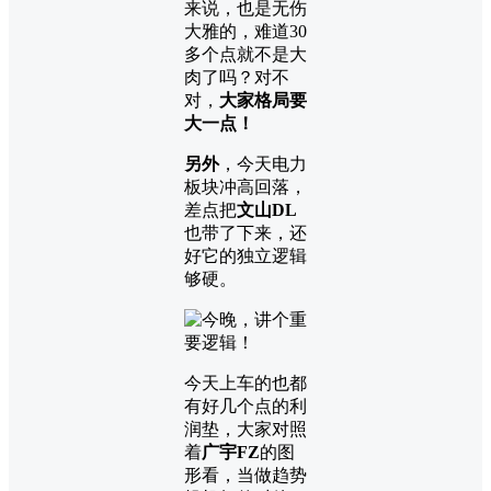
来说，也是无伤
大雅的，难道30
多个点就不是大
肉了吗？对不
对，
大家格局要
大一点！
另外
，今天电力
板块冲高回落，
差点把
文山DL
也带了下来，还
好它的独立逻辑
够硬。
今天上车的也都
有好几个点的利
润垫，大家对照
着
广宇FZ
的图
形看，当做趋势