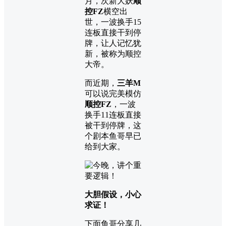
月，次新大妖
顺
控FZ
横空出
世，一波换手15
连板直接干到停
牌，让人记忆犹
新，被称为顺控
大帝。
而近期，
三羊M
可以说完美模仿
顺控FZ
，一波
换手11连板直接
被干到停牌，这
个剧本鱼哥早已
给到大家。
大胆假设，小心
求证！
下面鱼哥分享几