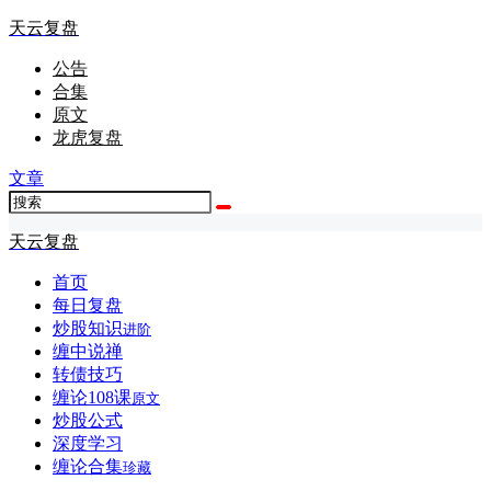
天云复盘
公告
合集
原文
龙虎复盘
文章
天云复盘
首页
每日复盘
炒股知识
进阶
缠中说禅
转债技巧
缠论108课
原文
炒股公式
深度学习
缠论合集
珍藏