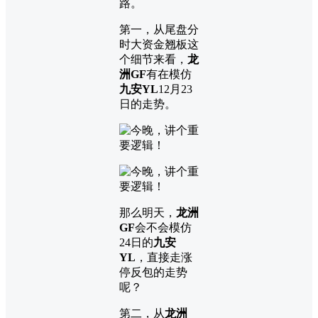
路。
第一，从尾盘分
时大资金翘板这
个细节来看，
龙
洲GF
有在模仿
九安YL
12月23
日的走势。
那么明天，
龙洲
GF
会不会模仿
24日的
九安
YL
，直接走涨
停反包的走势
呢？
第二，从
龙洲