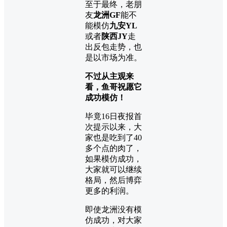
至于最终，老朋
友
龙洲GF
能不
能模仿
九安YL
或者
陕西JY
走
出反包走势，也
是以市场为准。
不过从主观来
看，鱼哥祝愿它
成功模仿！
毕竟16日夜报首
次提示以来，大
家也是吃到了40
多个点的肉了，
如果模仿成功，
大家就可以继续
格局，然后博弈
更多的利润。
即使龙洲没有模
仿成功，对大家