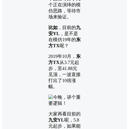
个正在演绎的模
仿思路，等待市
场来验证。
比如
，目前的
九
安YL
，是不是
在模仿19年的
东
方TX
呢？
2019年10月，
东
方TX
从3.7元起
步，至41.88元
见顶，一波直接
打出了10倍涨
幅。
大家再看目前的
九安YL
呢，5.8
元起步，如果能