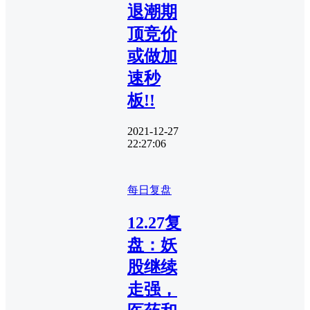
退潮期
顶竞价
或做加
速秒
板!!
2021-12-27
22:27:06
每日复盘
12.27复
盘：妖
股继续
走强，