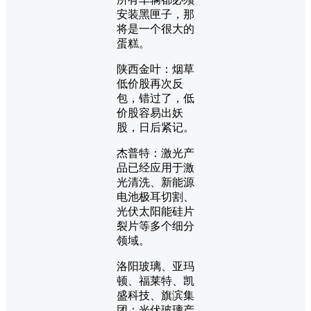
安装黑匣子，那
将是一个很大的
蛋糕。
陕西金叶：烟草
低价股再次反
包，错过了，低
价股容易出妖
股，日后紧记。
杰普特：激光产
品已经应用于激
光清洗、新能源
电池极耳切割、
光伏太阳能硅片
裂片等多个细分
领域。
洛阳玻璃、亚玛
顿、福莱特、凯
盛科技、旗滨集
团：光伏玻璃产