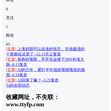
评论
0
关注
1
粉丝
63
[文章]
上涨初期可以追涨的形态，市场最强的
个股都在这里了--12.13天云复盘
[文章]
券商炒预期，开开实业接下SPD补涨大
旗--8.15复盘
[文章]
AI的元年，紧盯半年报超预期预喜的股
票--6.18复盘
[文章]
AI回来了嘛？--5.25复盘
Ta的全部动态
收藏网址，不失联：
www.ttyfp.com