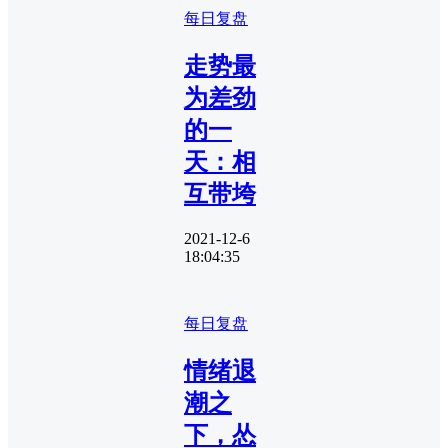
每日复盘
走势最
为差劲
的一
天：相
互带垮
2021-12-6
18:04:35
每日复盘
情绪退
潮之
下，怂