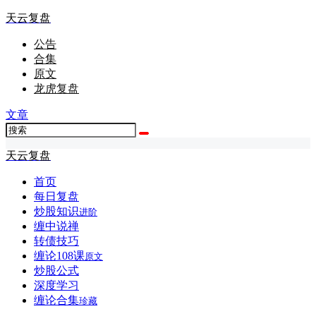
天云复盘
公告
合集
原文
龙虎复盘
文章
天云复盘
首页
每日复盘
炒股知识
进阶
缠中说禅
转债技巧
缠论108课
原文
炒股公式
深度学习
缠论合集
珍藏