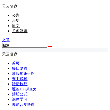
天云复盘
公告
合集
原文
龙虎复盘
文章
天云复盘
首页
每日复盘
炒股知识
进阶
缠中说禅
转债技巧
缠论108课
原文
炒股公式
深度学习
缠论合集
珍藏