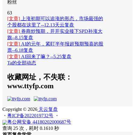
粉丝
63
[文章]
上涨初期可以追涨的形态，市场最强的
个股都在这里了--12.13天云复盘
[文章]
券商炒预期，开开实业接下SPD补涨大
旗--8.15复盘
[文章]
AI的元年，紧盯半年报超预期预喜的股
票--6.18复盘
[文章]
AI回来了嘛？--5.25复盘
Ta的全部动态
收藏网址，不失联：
www.ttyfp.com
Copyright © 2026
天云复盘
・
粤ICP备2022019732号
・
粤公网安备 44180202000687号
查询 25 次，耗时 0.1610 秒
首页
复盘
学堂