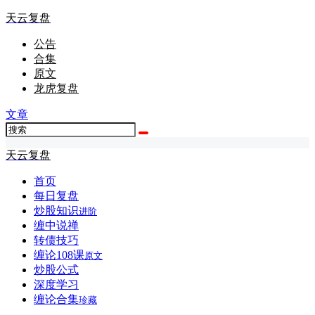
天云复盘
公告
合集
原文
龙虎复盘
文章
天云复盘
首页
每日复盘
炒股知识
进阶
缠中说禅
转债技巧
缠论108课
原文
炒股公式
深度学习
缠论合集
珍藏