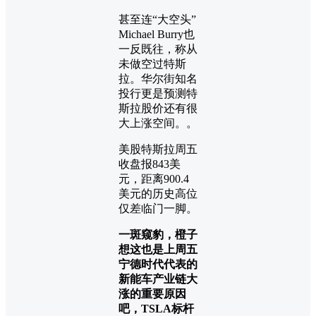
甚至连“大空头”
Michael Burry也
一反既往，称从
未做空过特斯
拉。华尔街知名
投行更是预测特
斯拉股价还有很
大上涨空间。。
美股特斯拉周五
收盘报843美
元，距离900.4
美元的历史高位
仅差临门一脚。
一斑窥豹，橙子
想这也是上周五
宁德时代代表的
新能车产业链大
涨的重要原因
吧，TSLA标杆