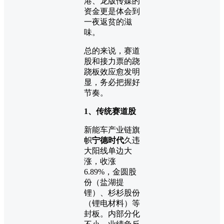
港、龙版传媒的
资金更是体会到
一夜返贫的滋
味。
总的来说，赛道
股和接力票的跷
跷板效应愈发明
显，务必把握好
节奏。
1、传统赛道股
新能车产业链旗
帜
宁德时代
久违
大阳线单边大
涨，收涨
6.89%，金圆股
份（盐湖提
锂）、杉杉股份
（锂电材料）等
封板。内部分化