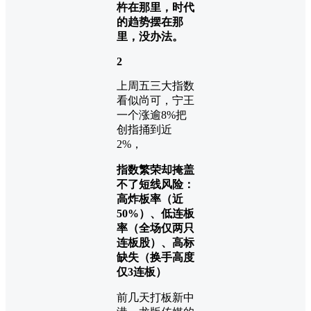
杵在那里，时代
的趋势摆在那
里，没办法。
2
上周五三大指数
看似尚可，宁王
一个涨逾8%把
创指捅到近
2%，
指数繁荣却掩盖
不了短线风险
：
高炸板率（近
50%）、低连板
率（全场仅两只
连板股）、高标
缺失（换手高度
仅3连板）
前几天打板新中