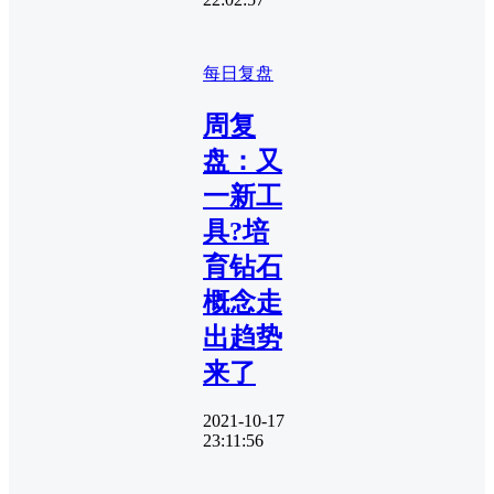
每日复盘
周复
盘：又
一新工
具?培
育钻石
概念走
出趋势
来了
2021-10-17
23:11:56