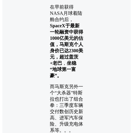
在早前获得
NASA月球着陆
舱合约后，
SpaceX于最新
一轮融资中获得
1000亿美元的估
值，马斯克个人
身价已达2300美
元，超过盖茨
+老巴
，
坐稳
“地球第一富
豪”。
而马斯克另外一
个“大杀器”特斯
拉也打出了组合
拳：三季度车辆
交付数创历史新
高、进军汽车保
险、升级充电体
系等。。。