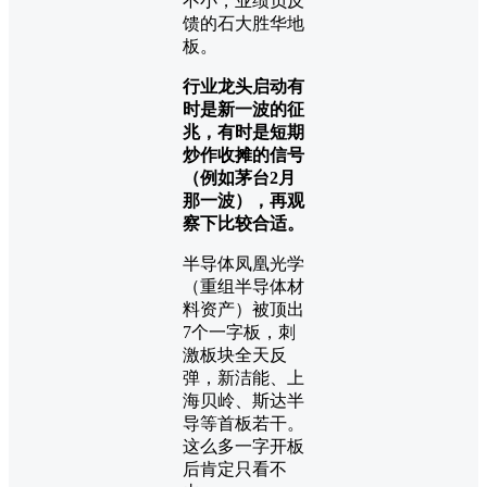
不小，业绩负反
馈的石大胜华地
板。
行业龙头启动有
时是新一波的征
兆，有时是短期
炒作收摊的信号
（例如茅台2月
那一波），再观
察下比较合适。
半导体凤凰光学
（重组半导体材
料资产）被顶出
7个一字板，刺
激板块全天反
弹，新洁能、上
海贝岭、斯达半
导等首板若干。
这么多一字开板
后肯定只看不