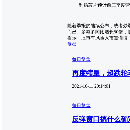
利扬芯片预计前三季度营收2.
随着季报的陆续公布，或者炒
而已。多氟多同比增长50倍，
提示：股市有风险入市需谨慎
复盘
每日复盘
再度缩量，超跌轮
2021-10-11 20:14:01
每日复盘
反弹窗口搞什么确