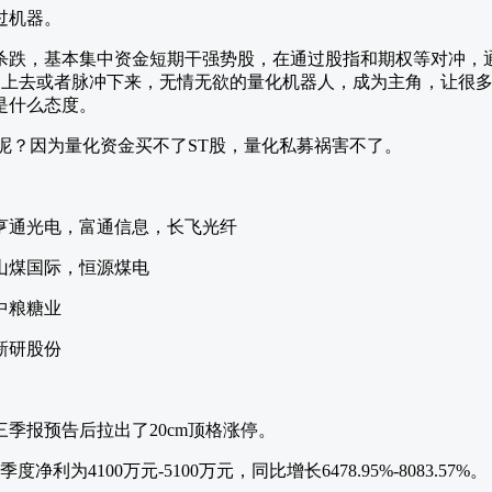
过机器。
杀跌，基本集中资金短期干强势股，在通过股指和期权等对冲，
脉冲上去或者脉冲下来，无情无欲的量化机器人，成为主角，让很
是什么态度。
呢？因为量化资金买不了ST股，量化私募祸害不了。
亨通光电，富通信息，长飞光纤
山煤国际，恒源煤电
中粮糖业
新研股份
季报预告后拉出了20cm顶格涨停。
净利为4100万元-5100万元，同比增长6478.95%-8083.57%。