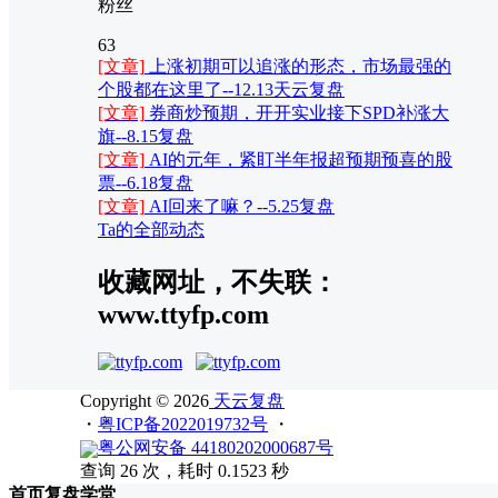
粉丝
63
[文章]
上涨初期可以追涨的形态，市场最强的
个股都在这里了--12.13天云复盘
[文章]
券商炒预期，开开实业接下SPD补涨大
旗--8.15复盘
[文章]
AI的元年，紧盯半年报超预期预喜的股
票--6.18复盘
[文章]
AI回来了嘛？--5.25复盘
Ta的全部动态
收藏网址，不失联：
www.ttyfp.com
Copyright © 2026
天云复盘
・
粤ICP备2022019732号
・
粤公网安备 44180202000687号
查询 26 次，耗时 0.1523 秒
首页
复盘
学堂