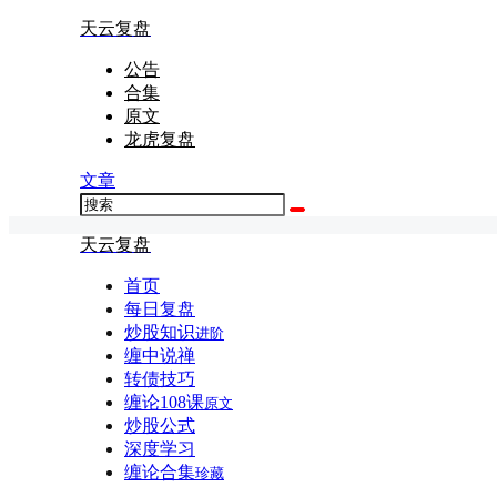
天云复盘
公告
合集
原文
龙虎复盘
文章
天云复盘
首页
每日复盘
炒股知识
进阶
缠中说禅
转债技巧
缠论108课
原文
炒股公式
深度学习
缠论合集
珍藏