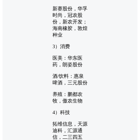
新赛股份，华孚
时尚，冠农股
份，新农开发；
海南橡胶，敦煌
种业
3）消费
医美：华东医
药，朗姿股份
酒/饮料：惠泉
啤酒，三元股份
养殖：鹏都农
牧，傲农生物
4）科技
拓维信息，天源
迪科，汇源通
信，二三四五