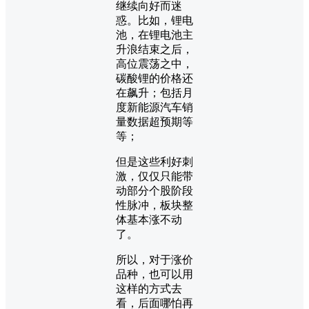
继续向好而迷
惑。比如，锂电
池，在锂电池主
升浪结束之后，
高位震荡之中，
碳酸锂的价格还
在飙升；包括月
度新能源汽车销
量数据超预期等
等；
但是这些利好刺
激，仅仅只能带
动部分个股阶段
性脉冲，板块整
体基本涨不动
了。
所以，对于涨价
品种，也可以用
这样的方式去
看，后面哪怕再