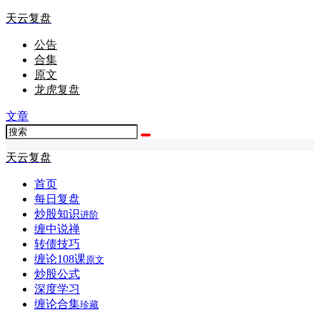
天云复盘
公告
合集
原文
龙虎复盘
文章
天云复盘
首页
每日复盘
炒股知识
进阶
缠中说禅
转债技巧
缠论108课
原文
炒股公式
深度学习
缠论合集
珍藏