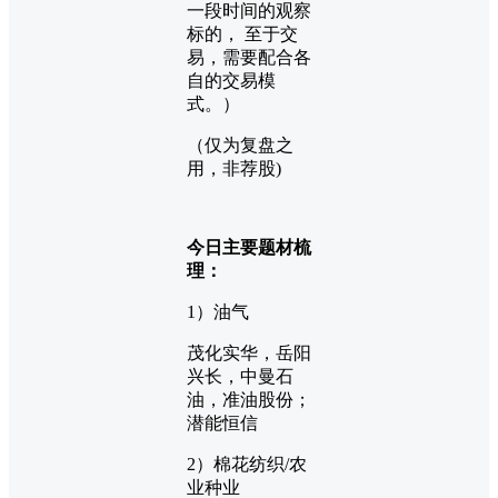
一段时间的观察
标的， 至于交
易，需要配合各
自的交易模
式。）
（仅为复盘之
用，非荐股)
今日主要题材梳
理：
1）油气
茂化实华，岳阳
兴长，中曼石
油，准油股份；
潜能恒信
2）棉花纺织/农
业种业