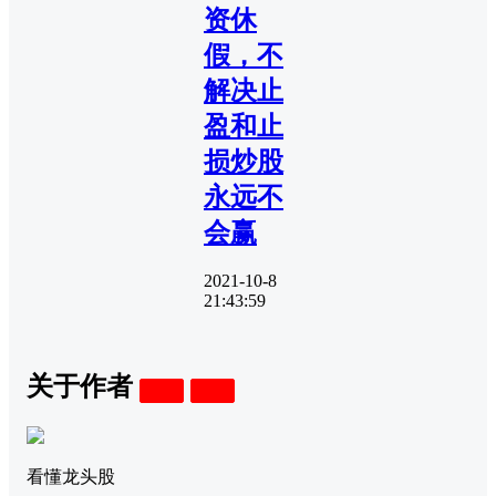
资休
假，不
解决止
盈和止
损炒股
永远不
会赢
2021-10-8
21:43:59
关于作者
关注
私信
看懂龙头股