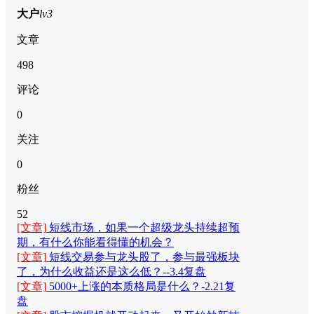
大户
lv3
文章
498
评论
0
关注
0
粉丝
52
[文章]
短线市场，如果一个超级龙头持续超预
期，有什么你能看得懂的机会？
[文章]
短线交易参与龙头股了，参与最强板块
了，为什么收益还是这么低？--3.4复盘
[文章]
5000+上涨的本质格局是什么？-2.21复
盘