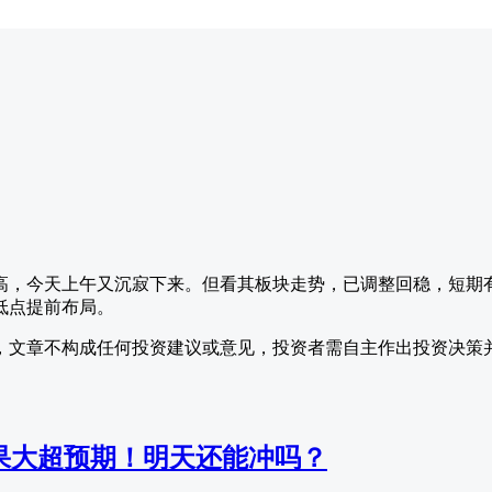
高，今天上午又沉寂下来。但看其板块走势，已调整回稳，短期
低点提前布局。
，文章不构成任何投资建议或意见，投资者需自主作出投资决策
结果大超预期！明天还能冲吗？