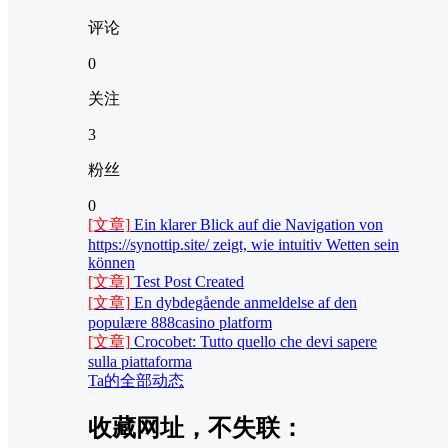
评论
0
关注
3
粉丝
0
[文章]
Ein klarer Blick auf die Navigation von
https://synottip.site/ zeigt, wie intuitiv Wetten sein
können
[文章]
Test Post Created
[文章]
En dybdegående anmeldelse af den
populære 888casino platform
[文章]
Crocobet: Tutto quello che devi sapere
sulla piattaforma
Ta的全部动态
收藏网址，不失联：