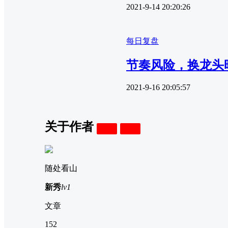
2021-9-14 20:20:26
每日复盘
节奏风险，换龙头
2021-9-16 20:05:57
关于作者
关注
私信
随处看山
新秀
lv1
文章
152