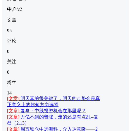
中户
lv2
文章
95
评论
0
关注
0
粉丝
14
[文章]
明天真的很关键了，明天的走势会是真
正意义上的超短方向选择
[文章]
复盘：中线投资机会在那里呢？
[文章]
万亿不到的普涨，走的还是有点乱--复
盘（2.13）
[文章]
周五锁仓中远海科，介入达意隆——2