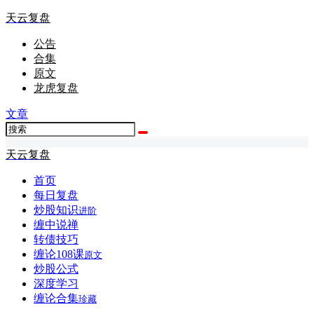
天云复盘
公告
合集
原文
龙虎复盘
文章
天云复盘
首页
每日复盘
炒股知识
进阶
缠中说禅
转债技巧
缠论108课
原文
炒股公式
深度学习
缠论合集
珍藏