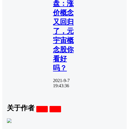
盘：涨
价概念
又回归
了，元
宇宙概
念股你
看好
吗？
2021-9-7
19:43:36
关于作者
关注
私信