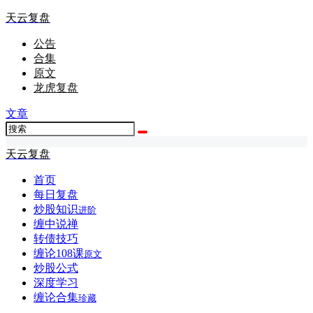
天云复盘
公告
合集
原文
龙虎复盘
文章
天云复盘
首页
每日复盘
炒股知识
进阶
缠中说禅
转债技巧
缠论108课
原文
炒股公式
深度学习
缠论合集
珍藏