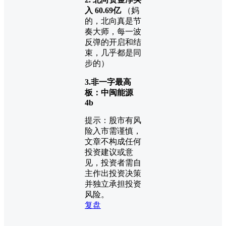
入
60.69
亿
（妈
的，北向真是节
奏大师，每一波
反弹的开启和结
束，几乎都是同
步的）
3.
非一字最高
板：中闽能源
4b
提示：股市有风
险入市需谨慎，
文章不构成任何
投资建议或意
见，投资者需自
主作出投资决策
并独立承担投资
风险。
复盘