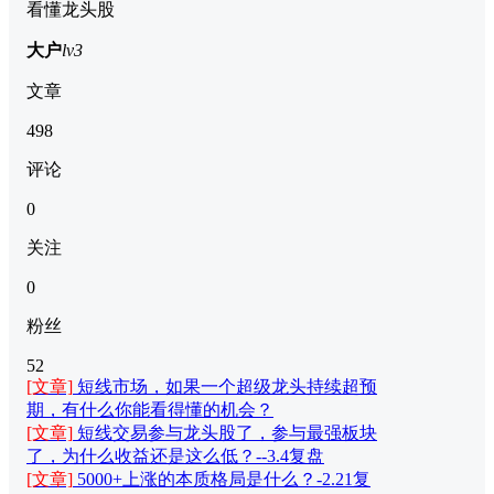
看懂龙头股
大户
lv3
文章
498
评论
0
关注
0
粉丝
52
[文章]
短线市场，如果一个超级龙头持续超预
期，有什么你能看得懂的机会？
[文章]
短线交易参与龙头股了，参与最强板块
了，为什么收益还是这么低？--3.4复盘
[文章]
5000+上涨的本质格局是什么？-2.21复