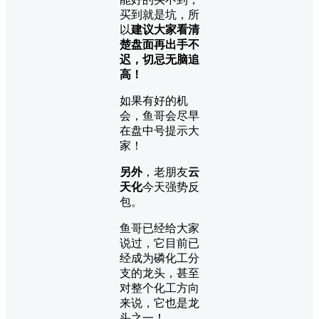
买到就是坑，所
以
建议大家看清
楚盘面再出手不
迟，切忌无脑追
高！
如果有好的机
会，鱼哥会尽早
在盘中号提示大
家！
另外
，老朋友
云
天化
今天强势反
包。
鱼哥已经给大家
说过，它目前已
经成为磷化工分
支的龙头，甚至
对整个化工方向
来说，它也是龙
头之一！