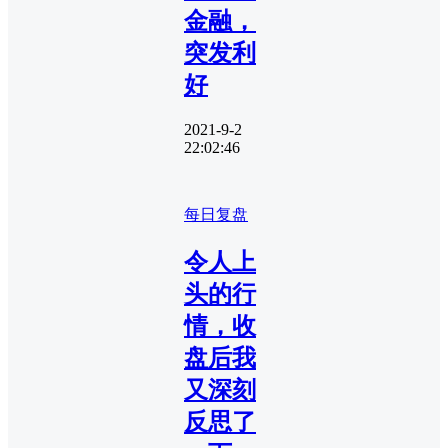
金融，
突发利
好
2021-9-2
22:02:46
每日复盘
令人上
头的行
情，收
盘后我
又深刻
反思了