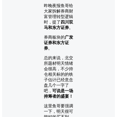
昨晚夜报鱼哥给
大家拆解券商财
富管理转型逻辑
时，提了
四川双
马和东方证券
。
券商板块的
广发
证券和东方证
券
。
总的来说，北交
所题材明天情绪
会很高，不少持
仓相关标的的铁
子估计已经意念
盘几个一字了
吧，
可说是一场
持筹者的盛宴！
这里鱼哥要强调
一下，明天很可
能好的买不到，