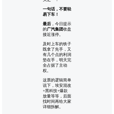
一句话，不要轻
易下车！
最后
，今日提示
的
广汽集团
收盘
接近涨停。
及时上车的铁子
既拿了先手，又
有几个点的利润
垫在手，明天完
全占据了主动
权。
这票的逻辑简单
说下，埃安混改
+黑科技+爆款
放量等等，后面
找时间再给大家
详细拆解。