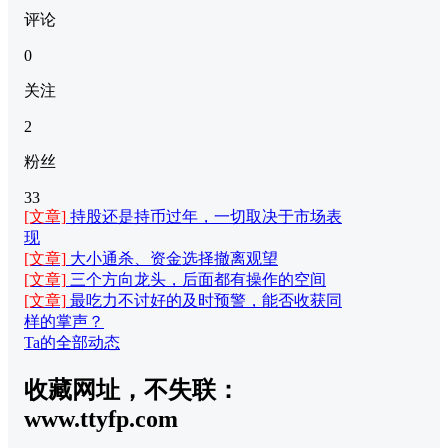
评论
0
关注
2
粉丝
33
[文章]
持股还是持币过年，一切取决于市场表
现
[文章]
大小通杀、资金选择撤离观望
[文章]
三个方向龙头，后面都有操作的空间
[文章]
最吃力不讨好的及时预警，能否收获同
样的掌声？
Ta的全部动态
收藏网址，不失联：
www.ttyfp.com