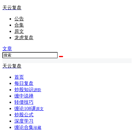
天云复盘
公告
合集
原文
龙虎复盘
文章
天云复盘
首页
每日复盘
炒股知识
进阶
缠中说禅
转债技巧
缠论108课
原文
炒股公式
深度学习
缠论合集
珍藏