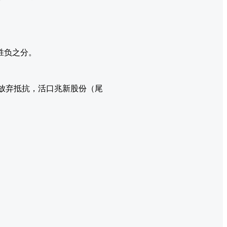
胜负之分。
纷放弃抵抗，活口兆新股份（尾