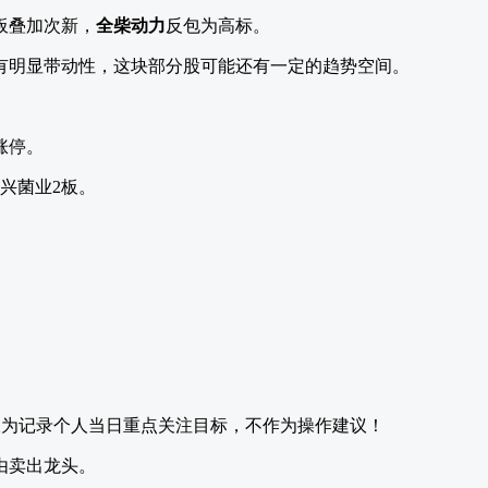
板叠加次新，
全柴动力
反包为高标。
有明显带动性，这块部分股可能还有一定的趋势空间。
涨停。
众兴菌业2板。
仅为记录个人当日重点关注目标，不作为操作建议！
由卖出龙头。