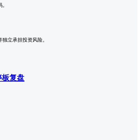
码。
？
并独立承担投资风险。
停板复盘