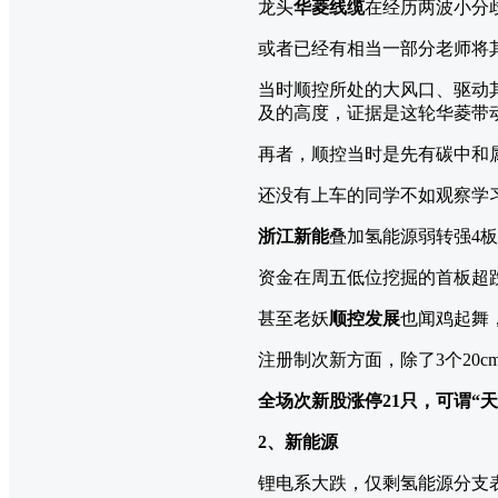
龙头
华菱线缆
在经历两波小分
或者已经有相当一部分老师将
当时顺控所处的大风口、驱动
及的高度，证据是这轮华菱带
再者，顺控当时是先有碳中和
还没有上车的同学不如观察学
浙江新能
叠加氢能源弱转强4
资金在周五低位挖掘的首板超
甚至老妖
顺控发展
也闻鸡起舞
注册制次新方面，除了3个20
全场次新股涨停21只，可谓“天
2、新能源
锂电系大跌，仅剩氢能源分支