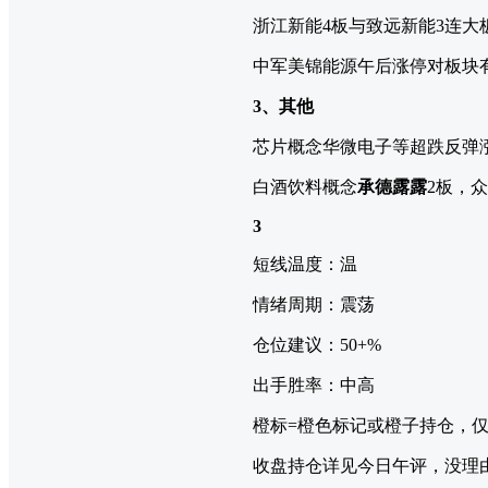
浙江新能4板与致远新能3连大
中军美锦能源午后涨停对板块
3、其他
芯片概念华微电子等超跌反弹
白酒饮料概念
承德露露
2板，
3
短线温度：温
情绪周期：震荡
仓位建议：50+%
出手胜率：中高
橙标=橙色标记或橙子持仓，
收盘持仓详见今日午评，没理