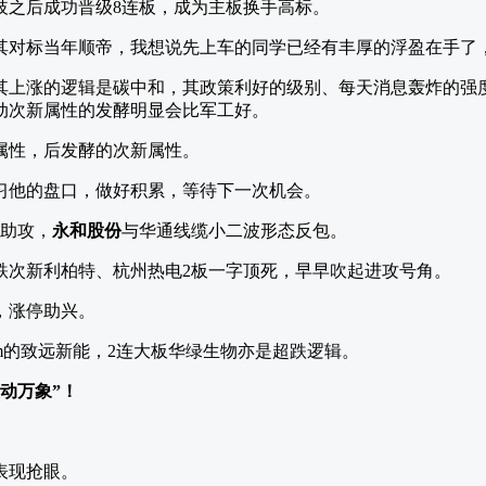
歧之后成功晋级8连板，成为主板换手高标。
其对标当年顺帝，我想说先上车的同学已经有丰厚的浮盈在手了
其上涨的逻辑是碳中和，其政策利好的级别、每天消息轰炸的强
动次新属性的发酵明显会比军工好。
属性，后发酵的次新属性。
习他的盘口，做好积累，等待下一次机会。
板助攻，
永和股份
与华通线缆小二波形态反包。
跌次新利柏特、杭州热电2板一字顶死，早早吹起进攻号角。
，涨停助兴。
cm的致远新能，2连大板华绿生物亦是超跌逻辑。
动万象”！
表现抢眼。