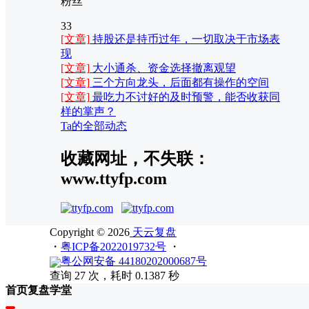
粉丝
33
[文章]
持股还是持币过年，一切取决于市场表
现
[文章]
大小通杀、资金选择撤离观望
[文章]
三个方向龙头，后面都有操作的空间
[文章]
最吃力不讨好的及时预警，能否收获同
样的掌声？
Ta的全部动态
收藏网址，不失联：
www.ttyfp.com
Copyright © 2026
天云复盘
・
粤ICP备2022019732号
・
粤公网安备 44180202000687号
查询 27 次，耗时 0.1387 秒
首页
复盘
学堂