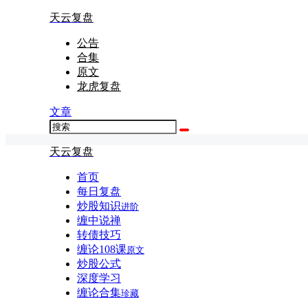
天云复盘
公告
合集
原文
龙虎复盘
文章
天云复盘
首页
每日复盘
炒股知识
进阶
缠中说禅
转债技巧
缠论108课
原文
炒股公式
深度学习
缠论合集
珍藏