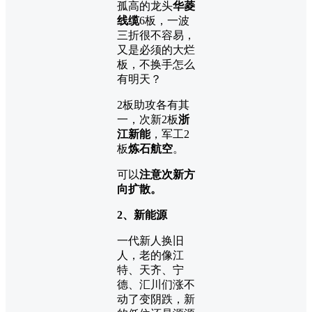
孤高的龙头
华菱
线缆
6板，一波
三折很不容易，
又是必须的大烂
板，不换手怎么
有明天？
2板助攻各有其
一，次新2板
浙
江新能
，军工2
板
炼石航空
。
可以
注意次新方
向扩散。
2、新能源
一代新人换旧
人，老的像江
特、天齐、宁
德、汇川们涨不
动了变阴跌，新