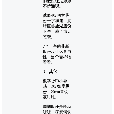
的低位还是源源
不断涌现。
储能4板四方股
份一字加速，复
牌巨兽
盐湖股份
下午上演了惊天
逆袭。
7个一字的兆新
股份没什么参与
性，当个吉祥物
看看。
3、其它
数字货币小异
动，2板
智度股
份
，20cm首板
赢时胜。
周期股还是轮动
涨涨，煤炭钢铁