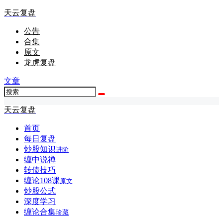
天云复盘
公告
合集
原文
龙虎复盘
文章
天云复盘
首页
每日复盘
炒股知识
进阶
缠中说禅
转债技巧
缠论108课
原文
炒股公式
深度学习
缠论合集
珍藏