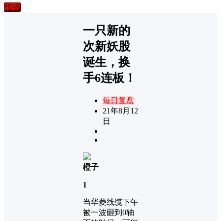
投稿
一只新的
次新妖股
诞生，换
手6连板！
每日复盘
21年8月12
日
橙子
1
当华菱线缆下午
被一波砸到0轴