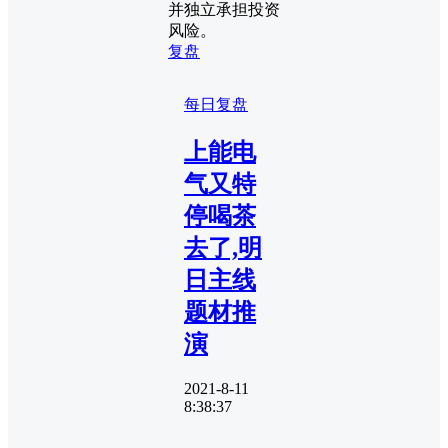
并独立承担投资
风险。
复盘
每日复盘
上能电
气又特
停喝茶
去了,明
日主线
题材推
演
2021-8-11
8:38:37