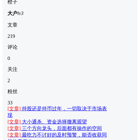
橙子
大户
lv3
文章
219
评论
0
关注
2
粉丝
33
[文章]
持股还是持币过年，一切取决于市场表
现
[文章]
大小通杀、资金选择撤离观望
[文章]
三个方向龙头，后面都有操作的空间
[文章]
最吃力不讨好的及时预警，能否收获同