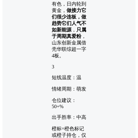
有色，日内轮到
黄金，
做接力它
们很少连板，做
趋势它们人气不
如新能源
，
只属
于周期真爱粉
，
山东创新金属借
壳华联综超一字
4板。
3
短线温度：温
情绪周期：萌发
仓位建议：
50+%
出手胜率：中高
橙标=橙色标记
或橙子持仓，仅