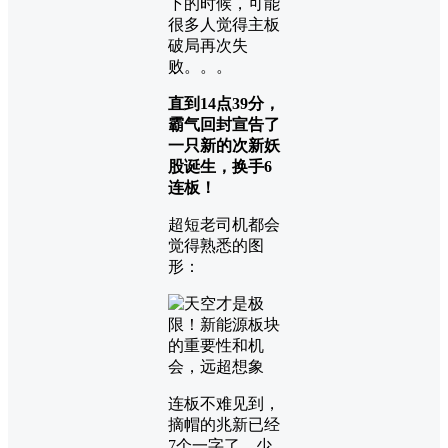
下的时候，可能
很多人觉得主板
破局再次失
败。。。
直到14点39分，
霸气回封宣告了
一只新的次新妖
股诞生，换手6
连板！
超短老司机都会
觉得熟悉的图
形：
连板不难见到，
摘帽的兆新已经
7个一字了，少