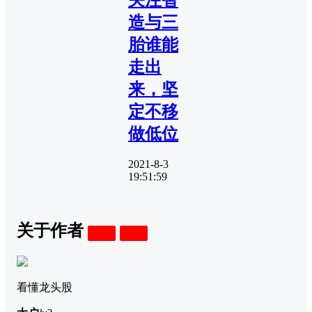
造与三
胎谁能
走出
来，坚
定不移
做低位
2021-8-3
19:51:59
关于作者
关注
私信
看懂龙头股