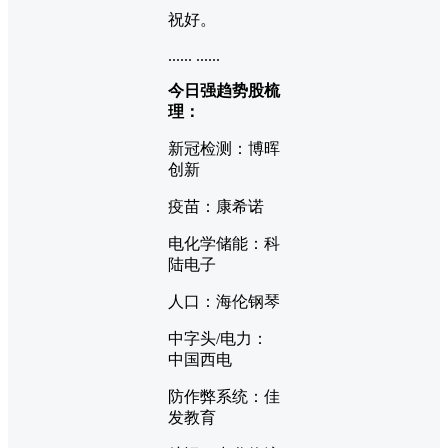
祝好。
...... ......
今日强趋势股梳
理：
新冠检测：博晖
创新
疫苗：康希诺
电化学储能：科
陆电子
人口：海伦钢琴
中字头/电力：
中国西电
防作弊系统：佳
发教育