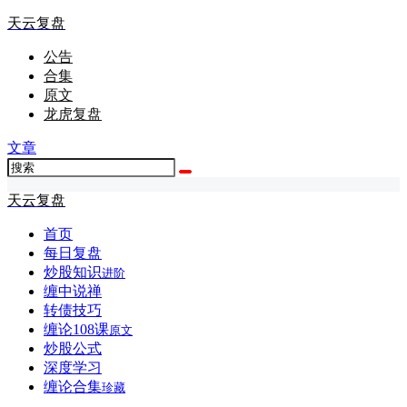
天云复盘
公告
合集
原文
龙虎复盘
文章
天云复盘
首页
每日复盘
炒股知识
进阶
缠中说禅
转债技巧
缠论108课
原文
炒股公式
深度学习
缠论合集
珍藏