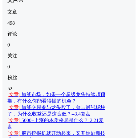
大户
lv3
文章
498
评论
0
关注
0
粉丝
52
[文章]
短线市场，如果一个超级龙头持续超预
期，有什么你能看得懂的机会？
[文章]
短线交易参与龙头股了，参与最强板块
了，为什么收益还是这么低？--3.4复盘
[文章]
5000+上涨的本质格局是什么？-2.21复
盘
[文章]
股市挖掘机就开动起来，又开始炒新技