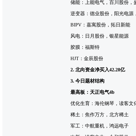
储能：上能电气，百川股份，盛
逆变器：德业股份，阳光电源
BIPV：嘉寓股份，拓日新能
风电：日月股份，银星能源
胶膜：福斯特
HJT：金辰股份
2. 北向资金净买入42.28
亿
3. 今日题材结构
最高板：天正电气4b
优化生育：海伦钢琴，读客文
稀土：焦作万方，北方稀土
军工：中航重机，鸿远电子