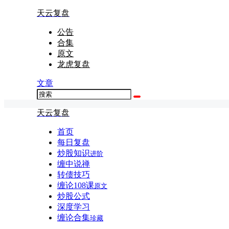
天云复盘
公告
合集
原文
龙虎复盘
文章
天云复盘
首页
每日复盘
炒股知识
进阶
缠中说禅
转债技巧
缠论108课
原文
炒股公式
深度学习
缠论合集
珍藏