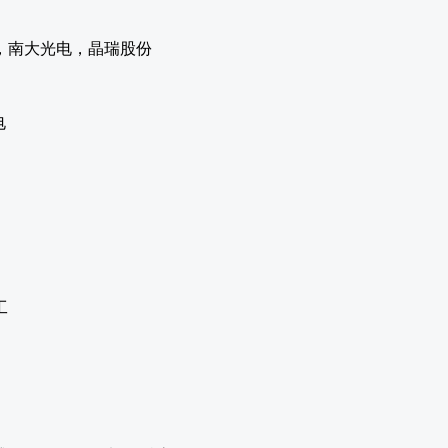
，南大光电，晶瑞股份
电
工