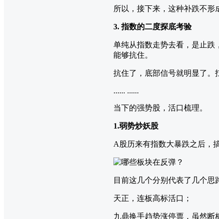
所以，接下来，这种补跌不形
3. 指数的二度探底考验
单纯从指数走势去看，是止跌
能够抗住。
抗住了，底部信号就明显了。
...... ......
当下的强势股，活口梳理。
1.弱势炒妖股
A股历来有指数大暴跌之后，
目前这几个分别代表了几个思
天正，连板高标活口；
九鼎换手趋势涨停票，虽然断