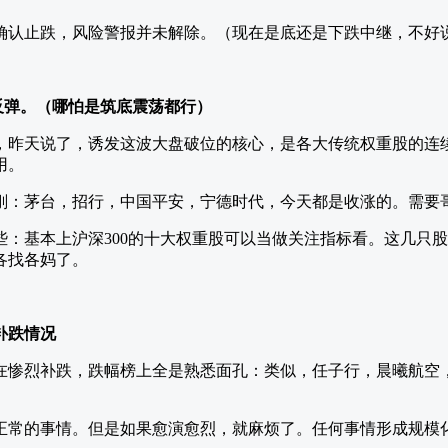
确认止跌，风险警报并未解除。（现在是底还是下跌中继，不好
反弹。（哪怕是筑底震荡都行）
，昨天说了，诱发这波大盘破位的核心，是各大传统权重股的连
用。
刚：茅台，招行，中国平安，宁德时代，今天都是收涨的。需要
些：基本上沪深300的十大权重股可以当做关注指标看。这几只
各找各妈了。
补跌情况
在惨烈补跌，跌幅榜上全是熟悉面孔：类似，任子行，晨曦航空
正常的事情。但是如果愈演愈烈，就麻烦了。任何事情形成规模