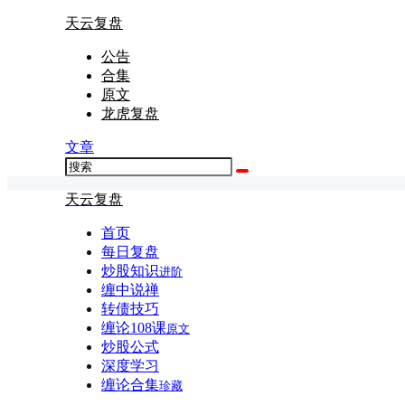
天云复盘
公告
合集
原文
龙虎复盘
文章
天云复盘
首页
每日复盘
炒股知识
进阶
缠中说禅
转债技巧
缠论108课
原文
炒股公式
深度学习
缠论合集
珍藏