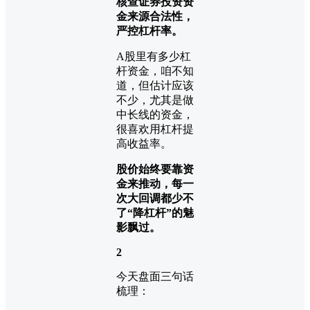
核查证券投资资
金来源合法性，
严控杠杆率。
A股里有多少杠
杆资金，咱不知
道，但估计应该
不少，尤其是做
中长线的资金，
很喜欢用杠杆提
高收益率。
股价始终要靠资
金来推动，每一
次大回调都少不
了“降杠杆”的魅
影飘过。
2
今天盘面三句话
梳理：