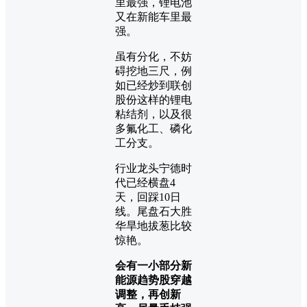
里最强，锂电池
又在新能车里最
强。
虽有分化，不妨
碍挖地三尺，例
如已经炒到联创
股份这样的锂电
粘结剂，以及很
多氟化工、磷化
工分支。
行业龙头宁德时
代已经横盘4
天，回踩10日
线。尾盘石大胜
华旱地拔葱比较
惊艳。
会有一小部分新
能源趋势股穿越
调整，再创新