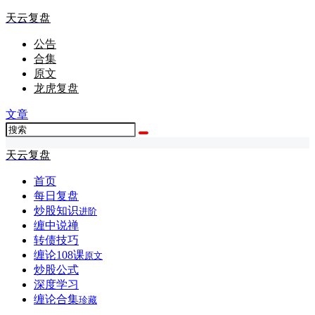
天云复盘
公告
合集
原文
龙虎复盘
文章
天云复盘
首页
每日复盘
炒股知识
进阶
缠中说禅
转债技巧
缠论108课
原文
炒股公式
深度学习
缠论合集
珍藏