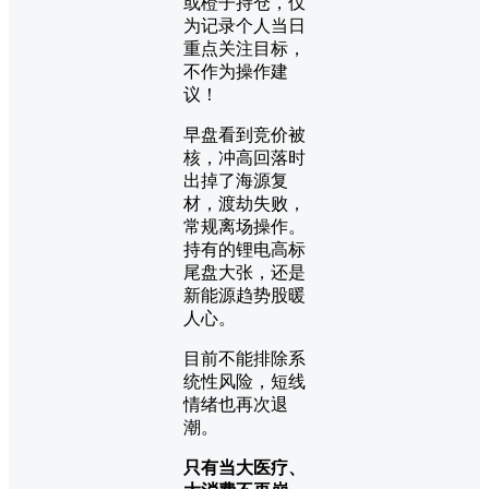
或橙子持仓，仅
为记录个人当日
重点关注目标，
不作为操作建
议！
早盘看到竞价被
核，冲高回落时
出掉了海源复
材，渡劫失败，
常规离场操作。
持有的锂电高标
尾盘大张，还是
新能源趋势股暖
人心。
目前不能排除系
统性风险，短线
情绪也再次退
潮。
只有当大医疗、