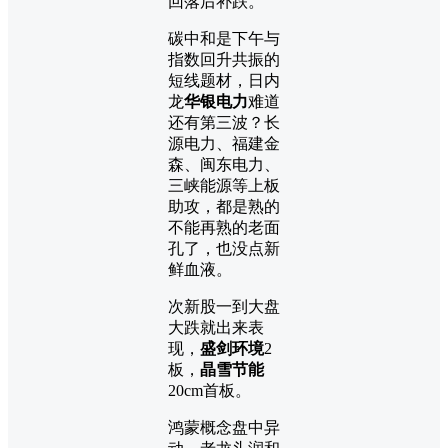
回落后补跌。
碳中和是下午与
指数回升共振的
短线题材，日内
龙
华银电力
难道
还有第三波？长
源电力、福建金
森、闽东电力、
三峡能源等上板
助攻，都是熟的
不能再熟的老面
孔了，也没点新
鲜血液。
次新股一到大盘
大跌就出来表
现，
盛剑环境
2
板，
晶雪节能
20cm首板。
鸿蒙概念盘中异