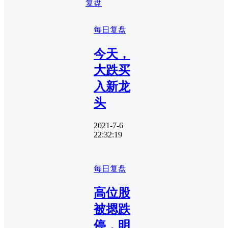
复盘
每日复盘
今天，
大跌买
入新龙
头
2021-7-6
22:32:19
每日复盘
高位股
被摁跌
停，明