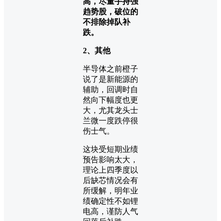
高，尽量手持强
趋势股，破位的
不排除掉队补
跌。
2、其他
半导体之前橙子
说了是新能源的
辅助，回调时自
然向下幅度也更
大，尤其龙头士
兰微一度跌停很
伤士气。
这块受短期业绩
预告影响太大，
理论上四季度以
后缺芯情况会有
所缓解，明年业
绩确定性不如锂
电高，谨防人气