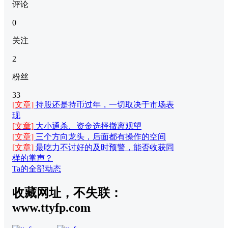
评论
0
关注
2
粉丝
33
[文章]
持股还是持币过年，一切取决于市场表
现
[文章]
大小通杀、资金选择撤离观望
[文章]
三个方向龙头，后面都有操作的空间
[文章]
最吃力不讨好的及时预警，能否收获同
样的掌声？
Ta的全部动态
收藏网址，不失联：
www.ttyfp.com