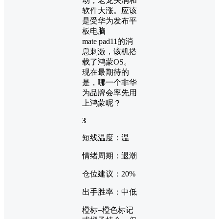
动，老龙头润和
软件大涨。应该
是受华为发布平
板电脑
mate pad11的消
息刺激，该机搭
载了鸿蒙OS。
现在最期待的
是，哪一个非华
为品牌会率先用
上鸿蒙呢？
3
短线温度：温
情绪周期：退潮
仓位建议：20%
出手胜率：中低
橙标=橙色标记