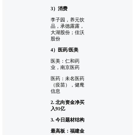
3）消费
李子园，养元饮
品，承德露露，
大湖股份；佳沃
股份
4）医药/医美
医美：仁和药
业，南京医药
医药：未名医药
（疫苗），健麾
信息
2. 北向资金净买
入
91
亿
3. 今日题材结构
最高板：福建金