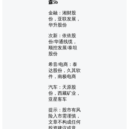
森5b
金融：湘财股
份，亚联发展，
华升股份
次新：依依股
份/华通线缆，
顺控发展/泰坦
股份
希音/电商：泰
达股份，久其软
件，南极电商
汽车：天原股
份，西藏矿业，
亚星客车
提示：股市有风
险入市需谨慎，
文章不构成任何
投资建议或意