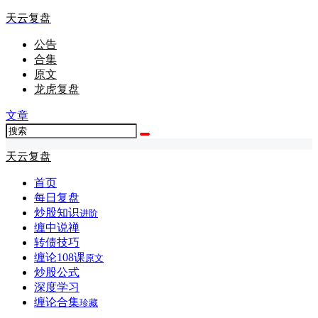
天云复盘
公告
合集
原文
龙虎复盘
文章
天云复盘
首页
每日复盘
炒股知识
进阶
缠中说禅
转债技巧
缠论108课
原文
炒股公式
深度学习
缠论合集
珍藏