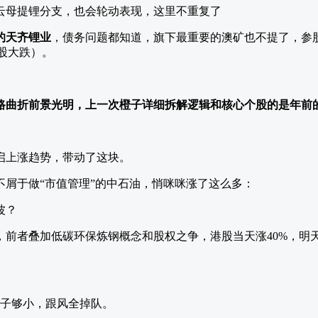
云母提锂分支，也会轮动表现，这里不重复了
的天齐锂业
，债务问题都知道，旗下最重要的澳矿也不提了，参
股大跌）。
路曲折前景光明，上一次橙子详细拆解逻辑和核心个股的是年前
启上涨趋势，带动了这块。
不屑于做“市值管理”的中石油，悄咪咪涨了这么多：
，前者叠加低碳环保炼钢概念和股权之争，港股当天涨40%，明
盘子够小，跟风全掉队。