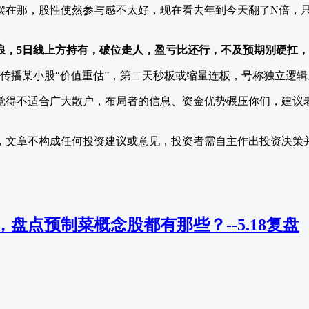
摆在那，股性使然参与感不太好，现在看去年到今天翻了N倍，只
浪，5日线上方持有，破位走人，盈亏比还行，不及预期别硬扛
传播某小股“价值重估”，第二天秒板或缩量连板，号称独立逻辑
觉得不适合广大散户，布局者的信息、资金优势碾压你们，建议
，文章不构成任何投资建议或意见，投资者需自主作出投资决策
盘点预制菜概念股都有那些？--5.18复盘