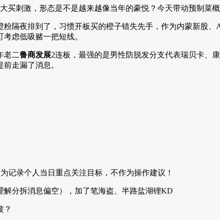
构大买刺激，形态是不是越来越像当年的豪悦？今天带动预制菜
橙粉隔夜排到了，习惯开板买的橙子错失先手，作为内蒙新股、
可考虑低吸赌一把短线。
年老二
鲁商发展
2连板，最强的是男性防脱发分支代表瑞贝卡、
提前走漏了消息。
仅为记录个人当日重点关注目标，不作为操作建议！
理解分拆消息偏空），加了笔海盗、半路盐湖锂KD