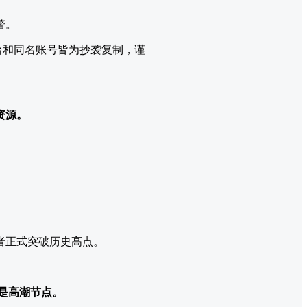
警。
台和同名账号皆为抄袭复制，谨
资源。
者正式突破历史高点。
是高潮节点。