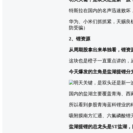
特斯拉在国内的名声迅速败坏
华为、小米们抓抓紧，天赐良机
防受骗）
2、锂资源
从周期股拿出来单独看，锂资
这块也是橙子一直重点讲的，
今天爆发的主角是盐湖提锂分
国内的盐湖主要覆盖青海、西
所以看到参股青海蓝科锂业的
吸附膜南方汇通、六氟磷酸锂
盐湖提锂的总龙头是ST盐湖