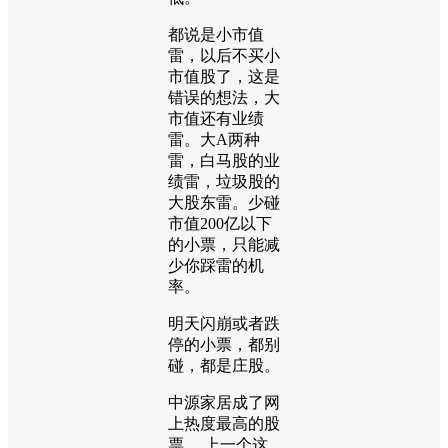
都说是小市值
雷，以后不买小
市值股了，这是
错误的想法，大
市值还有业绩
雷。大A两种
雷，白马股的业
绩雷，垃圾股的
大股东雷。少碰
市值200亿以下
的小票，只能减
少你踩雷的机
率。
明天闪崩或者跌
停的小票，都别
碰，都是庄股。
中源家居成了网
上热度最高的股
票， 上一个这