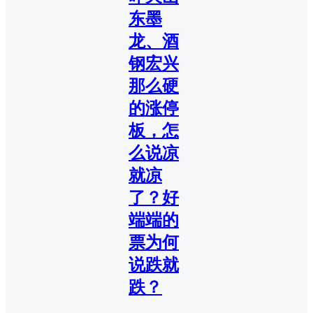
东墨
龙、酒
钢宏兴
那么硬
的涨停
板，怎
么说凉
就凉
了？好
端端的
票为何
说跌就
跌？