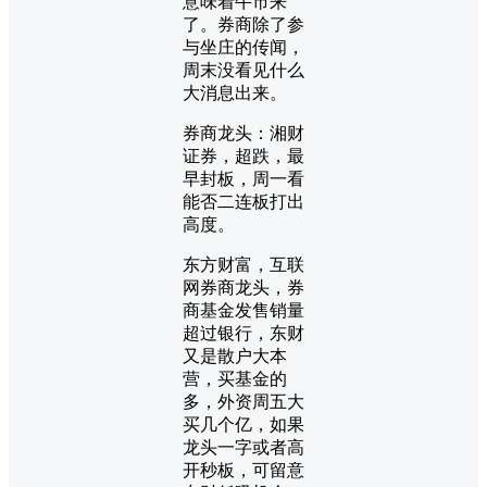
意味着牛市来
了。券商除了参
与坐庄的传闻，
周末没看见什么
大消息出来。
券商龙头：湘财
证券，超跌，最
早封板，周一看
能否二连板打出
高度。
东方财富，互联
网券商龙头，券
商基金发售销量
超过银行，东财
又是散户大本
营，买基金的
多，外资周五大
买几个亿，如果
龙头一字或者高
开秒板，可留意