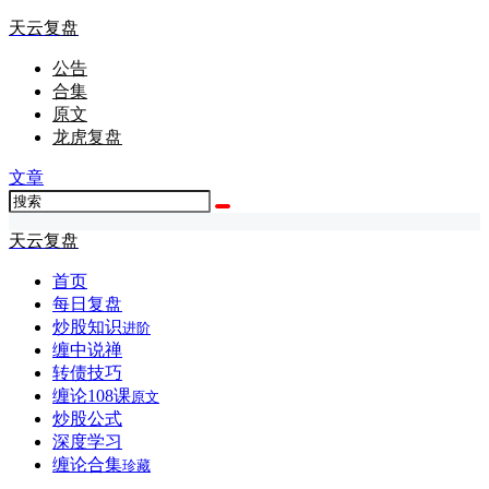
天云复盘
公告
合集
原文
龙虎复盘
文章
天云复盘
首页
每日复盘
炒股知识
进阶
缠中说禅
转债技巧
缠论108课
原文
炒股公式
深度学习
缠论合集
珍藏