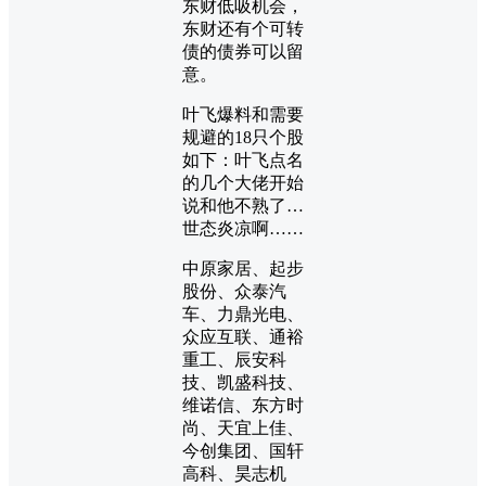
东财低吸机会，
东财还有个可转
债的债券可以留
意。
叶飞爆料和需要
规避的18只个股
如下：叶飞点名
的几个大佬开始
说和他不熟了…
世态炎凉啊……
中原家居、起步
股份、众泰汽
车、力鼎光电、
众应互联、通裕
重工、辰安科
技、凯盛科技、
维诺信、东方时
尚、天宜上佳、
今创集团、国轩
高科、昊志机