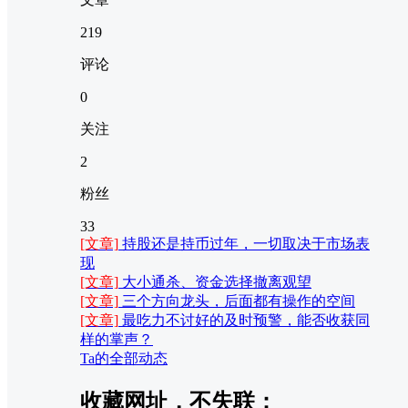
219
评论
0
关注
2
粉丝
33
[文章]
持股还是持币过年，一切取决于市场表
现
[文章]
大小通杀、资金选择撤离观望
[文章]
三个方向龙头，后面都有操作的空间
[文章]
最吃力不讨好的及时预警，能否收获同
样的掌声？
Ta的全部动态
收藏网址，不失联：