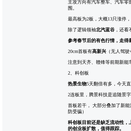
主攻方向有汽车整车、汽车零
围。
最高板为2板，大概13只涨停
除了逻辑领袖
北汽蓝谷
，还看
参考春节后的有色行情，走得
20cm首板有
高新兴
（无人驾驶
注意到天齐、赣锋等前期新能
2、科创板
热景生物
5天翻倍有多，今天直
2连板里，腾景科技是追随景
首板若干， 大部分叠加了新能
防受骗）
科创板目前还是缺乏流动性，
的创业板扩散，值得跟踪。