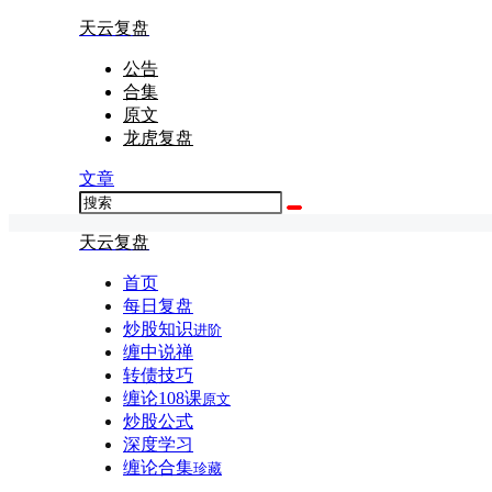
天云复盘
公告
合集
原文
龙虎复盘
文章
天云复盘
首页
每日复盘
炒股知识
进阶
缠中说禅
转债技巧
缠论108课
原文
炒股公式
深度学习
缠论合集
珍藏