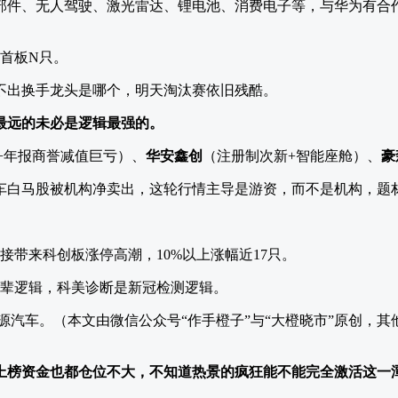
部件、无人驾驶、激光雷达、锂电池、消费电子等，与华为有合
，首板N只。
不出换手龙头是哪个，明天淘汰赛依旧残酷。
最远的未必是逻辑最强的。
+年报商誉减值巨亏）、
华安鑫创
（注册制次新+智能座舱）、
豪
车白马股被机构净卖出，这轮行情主导是游资，而不是机构，题
接带来科创板涨停高潮，10%以上涨幅近17只。
字辈逻辑，科美诊断是新冠检测逻辑。
源汽车。（本文由微信公众号“作手橙子”与“大橙晓市”原创，
上榜资金也都仓位不大，不知道热景的疯狂能不能完全激活这一