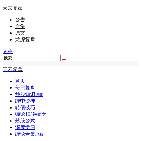
天云复盘
公告
合集
原文
龙虎复盘
文章
天云复盘
首页
每日复盘
炒股知识
进阶
缠中说禅
转债技巧
缠论108课
原文
炒股公式
深度学习
缠论合集
珍藏