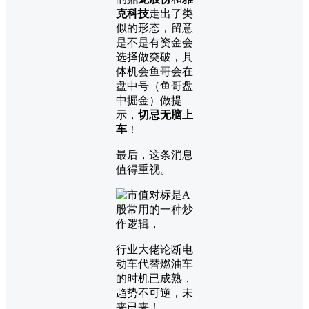
克科技
走出了类
似的形态，留意
是不是有资金会
选择做突破，具
体机会鱼哥会在
盘中号（鱼哥盘
中掘金）做提
示，
切忌无脑上
车
！
最后，这条消息
值得重视。
行业大佬论断电
动车代替燃油车
的时机已成熟，
趋势不可逆，未
来已来！