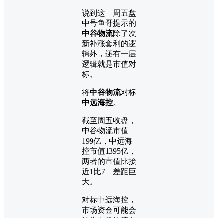
说到这，周五盘
中号鱼哥提示的
中谷物流
除了次
新补涨套利的逻
辑外，还有一层
逻辑就是市值对
标。
将
中谷物流
对标
中远海控
。
截至周五收盘，
中谷物流市值
199亿，中远海
控市值1395亿，
两者的市值比接
近1比7，差距巨
大。
对标中远海控，
市场资金可能会