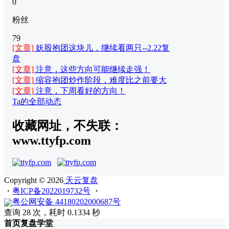
0
粉丝
79
[文章]
妖股抱团这块儿，继续看两只--2.22复
盘
[文章]
注意，这些方向可能继续走强！
[文章]
缩容抱团炒作阶段，难度比之前要大
[文章]
注意，下周看好的方向！
Ta的全部动态
收藏网址，不失联：
www.ttyfp.com
Copyright © 2026
天云复盘
・
粤ICP备2022019732号
・
粤公网安备 44180202000687号
查询 28 次，耗时 0.1334 秒
首页
复盘
学堂