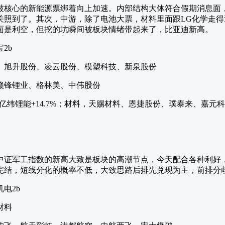
被核心的新能源票绑着向上加速。内部结构大体符合假期消息面
关照到了。其次，中游，除了电池大票，材料里面跟LG化学走
面是利空，但挖的坑瞬间被板块情绪带起来了，比亚迪新高。
2b
、旭升股份、凌云股份、模塑科技、新泉股份
赣锋锂业、格林美、中伟股份
、亿纬锂能+14.7%；材料，天赐材料、恩捷股份、璞泰来、嘉元
中证军工指数的新高大致是板块的高潮节点，今天配合各种利好，
完结，短线分化的概率不低，大致思路后排先兑现为主，前排分
电2b
材料