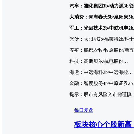
汽车：雅化集团3b/动力源3b/
大消费：青海春天5b/泉阳泉5b
军工：光启技术2b/中航机电2
光伏：太阳能2b/福莱特2b/科
养殖：鹏都农牧/牧原股份/新
科技：高斯贝尔/杭电股份…
海运：中远海科2b/中远海控…
金融：智度股份4b/中原证券2b
提示：股市有风险入市需谨慎
每日复盘
板块核心个股新高