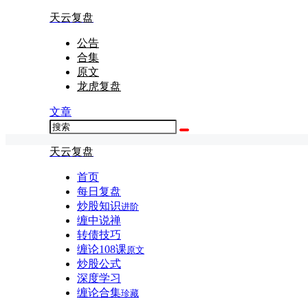
天云复盘
公告
合集
原文
龙虎复盘
文章
天云复盘
首页
每日复盘
炒股知识
进阶
缠中说禅
转债技巧
缠论108课
原文
炒股公式
深度学习
缠论合集
珍藏