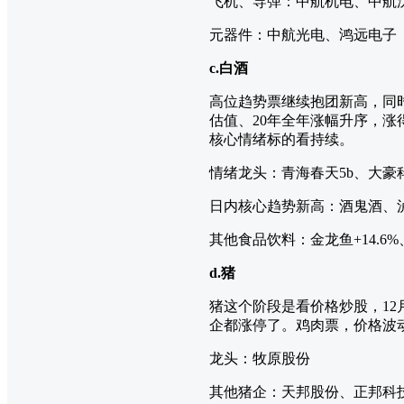
飞机、导弹：中航机电、中航沈
元器件：中航光电、鸿远电子
c.白酒
高位趋势票继续抱团新高，同
估值、20年全年涨幅升序，
核心情绪标的看持续。
情绪龙头：青海春天5b、大豪科
日内核心趋势新高：酒鬼酒、
其他食品饮料：金龙鱼+14.6
d.猪
猪这个阶段是看价格炒股，1
企都涨停了。鸡肉票，价格波
龙头：牧原股份
其他猪企：天邦股份、正邦科