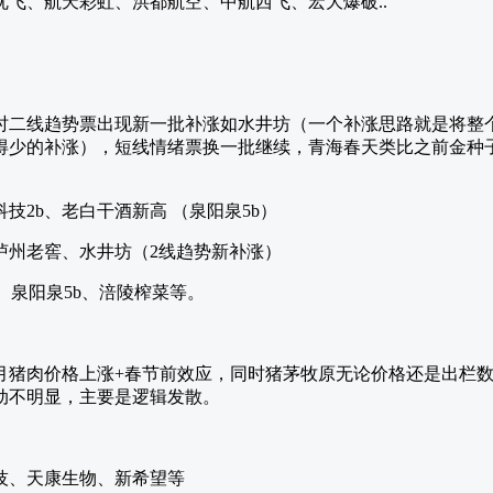
飞、航天彩虹、洪都航空、中航西飞、宏大爆破..
时二线趋势票出现新一批补涨如水井坊（一个补涨思路就是将整个
涨得少的补涨），短线情绪票换一批继续，青海春天类比之前金种
技2b、老白干酒新高 （泉阳泉5b）
泸州老窖、水井坊（2线趋势新补涨）
%、泉阳泉5b、涪陵榨菜等。
2月猪肉价格上涨+春节前效应，同时猪茅牧原无论价格还是出栏
动不明显，主要是逻辑发散。
技、天康生物、新希望等