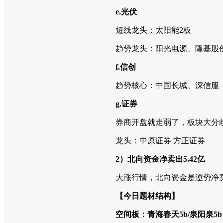
e.光伏
短线龙头：太阳能2板
趋势龙头：阳光电源、隆基股
f.信创
趋势核心：中国长城、深信服
g.证券
券商开盘就走弱了，板块大分
龙头：中原证券 方正证券
2）北向资金净卖出5.42亿
大涨行情，北向资金是逆势净
【今日题材结构】
空间板：青海春天5b/泉阳泉5b