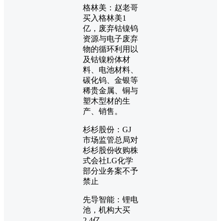
格林美：赵老哥
买入格林美1
亿，废弃钴镍钨
资源与电子废弃
物的循环利用以
及钴镍粉体材
料、电池材料、
碳化钨、金银等
稀贵金属、铜与
塑木型材的生
产、销售。
杉杉股份：GJ
市场监管总局对
杉杉股份收购株
式会社LG化学
部分业务案不予
禁止
先导智能：锂电
池，机构大买
2.4亿