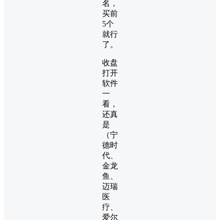
名，
买前
5个
就行
了。
收盘
打开
软件
一
看，
还真
是
（宁
德时
代、
金龙
鱼、
迈瑞
医
疗、
爱尔