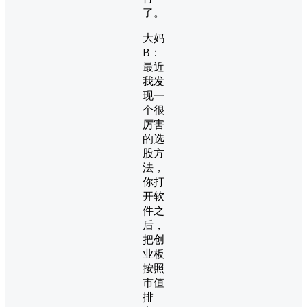
了。
大妈
B：
最近
我发
现一
个很
厉害
的选
股方
法，
你打
开软
件之
后，
把创
业板
按照
市值
排