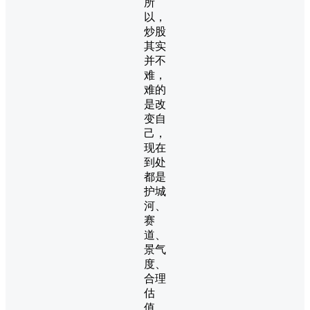
所
以，
炒股
其实
并不
难，
难的
是改
变自
己，
现在
到处
都是
护城
河、
赛
道、
景气
度、
合理
估
值、