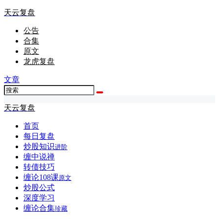
天云复盘
公告
合集
原文
龙虎复盘
文章
天云复盘
首页
每日复盘
炒股知识
进阶
缠中说禅
转债技巧
缠论108课
原文
炒股公式
深度学习
缠论合集
珍藏