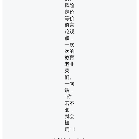
风险
定价
等价
值言
论观
点，
一次
次的
教育
老韭
菜
们。
一句
话，
“你
若不
变，
就会
被
扁"！