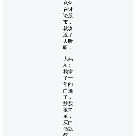
竟然
在讨
论股
市，
就凑
近了
去听
听：
大妈
A：
我拿
了一
年的
白酒
了，
炒股
很简
单，
买白
酒就
行