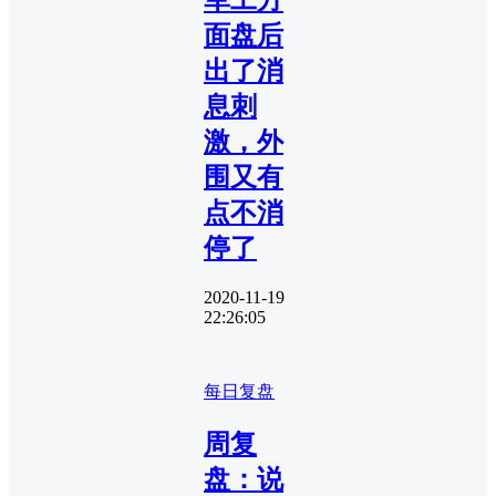
面盘后
出了消
息刺
激，外
围又有
点不消
停了
2020-11-19
22:26:05
每日复盘
周复
盘：说