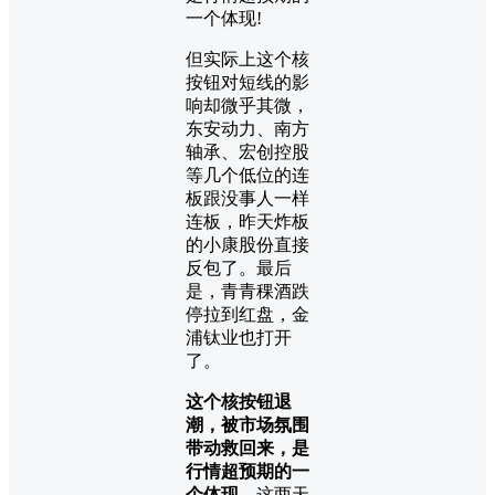
但实际上这个核
按钮对短线的影
响却微乎其微，
东安动力、南方
轴承、宏创控股
等几个低位的连
板跟没事人一样
连板，昨天炸板
的小康股份直接
反包了。最后
是，青青稞酒跌
停拉到红盘，金
浦钛业也打开
了。
这个核按钮退
潮，被市场氛围
带动救回来，是
行情超预期的一
个体现。
这两天