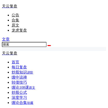
天云复盘
公告
合集
原文
龙虎复盘
文章
天云复盘
首页
每日复盘
炒股知识
进阶
缠中说禅
转债技巧
缠论108课
原文
炒股公式
深度学习
缠论合集
珍藏