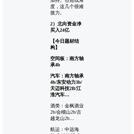
加持。但短线角
度，这几个很难
接力。
2）北向资金净
买入24亿
【今日题材结
构】
空间板：南方轴
承4b
汽车：南方轴承
4b/东安动力3b/
天迈科技2B/江
淮汽车…
酒类：金枫酒业
2b/会稽山2b/古
越龙山2b…
航运：中远海