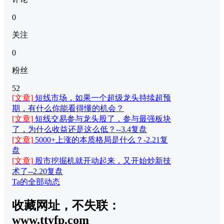
0
关注
0
粉丝
52
[文章]
短线市场，如果一个超级龙头持续超预
期，有什么你能看得懂的机会？
[文章]
短线交易参与龙头股了，参与最强板块
了，为什么收益还是这么低？--3.4复盘
[文章]
5000+上涨的本质格局是什么？-2.21复
盘
[文章]
股市挖掘机就开动起来，又开始炒新技
术了--2.20复盘
Ta的全部动态
收藏网址，不失联：
www.ttyfp.com