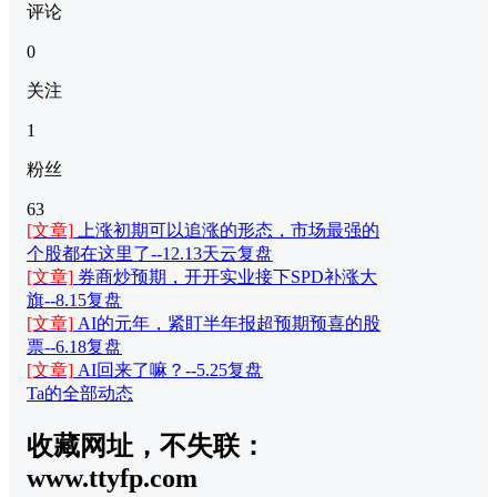
评论
0
关注
1
粉丝
63
[文章]
上涨初期可以追涨的形态，市场最强的
个股都在这里了--12.13天云复盘
[文章]
券商炒预期，开开实业接下SPD补涨大
旗--8.15复盘
[文章]
AI的元年，紧盯半年报超预期预喜的股
票--6.18复盘
[文章]
AI回来了嘛？--5.25复盘
Ta的全部动态
收藏网址，不失联：
www.ttyfp.com