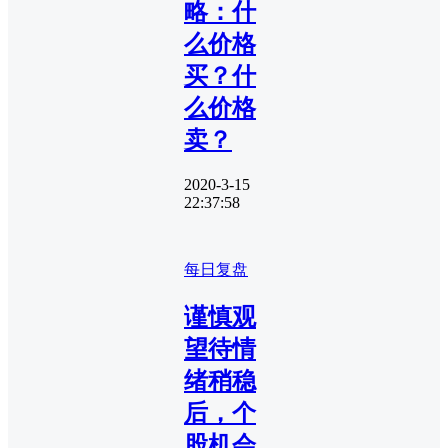
略：什
么价格
买？什
么价格
卖？
2020-3-15
22:37:58
每日复盘
谨慎观
望待情
绪稍稳
后，个
股机会