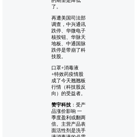
的期望是降低
了。
再遭美国司法部
调查，中兴通讯
跌停、华微电子
核按钮、华脉天
地板、中通国脉
跌停是带崩了科
技股。
口罩+消毒液
+特效药疫情股
成了今天翘翘板
行情（科技股反
向）的受益者。
赞宇科技
：受产
品涨价影响 一
季度盈利或翻两
倍。主营产品表
面活性剂是洗手
液消毒液的必需