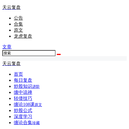
天云复盘
公告
合集
原文
龙虎复盘
文章
天云复盘
首页
每日复盘
炒股知识
进阶
缠中说禅
转债技巧
缠论108课
原文
炒股公式
深度学习
缠论合集
珍藏