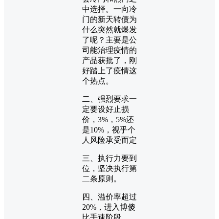
中选择。一向冷
门的新天转债为
什么突然就爆发
了呢？主要是公
司能治理疫情的
产品获批了，刚
好踏上了疫情这
个热点。
二、强烈要求一
定要设好止损
价，3%，5%还
是10%，视乎个
人风险承受而定
三、执行力要到
位，坚决执行第
二条原则。
四、溢价率超过
20%，进入博傻
比手速阶段。