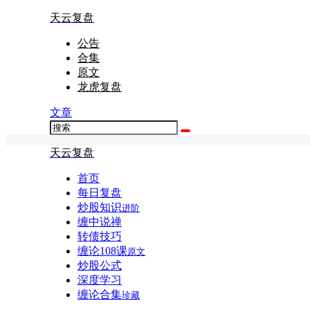
天云复盘
公告
合集
原文
龙虎复盘
文章
天云复盘
首页
每日复盘
炒股知识
进阶
缠中说禅
转债技巧
缠论108课
原文
炒股公式
深度学习
缠论合集
珍藏