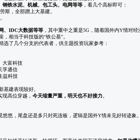
、钢铁水泥、机械、包工头、电网等等
，看几个高标即可：
克劳斯，全部蹭上大基建。
支。
网、IDC大数据等等
，其中重中之重是5G，随着国外内Y情对
策，相当于科技版的“铁公基”。
子精选了几个分支的代表者，供主题投资玩家参考：
、大富科技
天孚通信
生益科技
随新基建表现较好。
实现高位穿越，
今天缩量严重，明天也不好接力
。
晃晃悠悠，尾盘还是多只封死连板，逻辑是国外Y情未见好转迹象