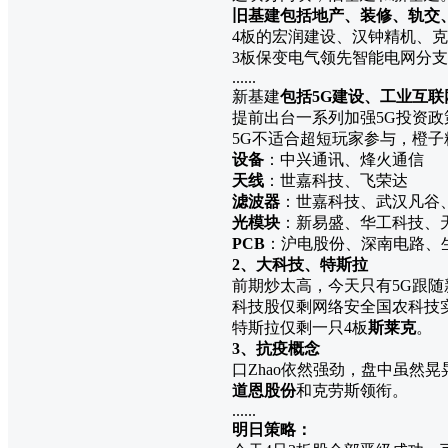
旧基建包括地产、装修、轨交
4板的宏润建设、汉钟精机、
3板保变电气领先智能电网分
......
新基建
包括5G建设、工业互联
提前出台一系列加强5G投资政
5G不适合超短玩家参与，橙
设备
：中兴通讯、烽火通信
天线
：世嘉科技、飞荣达
滤波器
：世嘉科技、武汉凡谷
光模块
：新易盛、华工科技、
PCB
：沪电股份、深南电路、
2、大科技、特斯拉
前期炒太高，今天只有5G跟
科技股仅剩网络安全国农科技
特斯拉仅剩一只4板
斯莱克
。
3、抗疫概念
口Zhao依然强劲，盘中虽然
道恩股份
和克劳斯领衔。
......
明日策略：