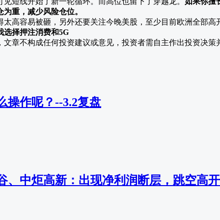
，可见短线开始了新一轮循环。而高位也留下了穿越龙。
如果你擅
仓为重，减少风险仓位。
得太高容易被砸，另外还要关注今晚美股，至少目前欧洲全部高
我选择押注
消费
和
5G
，文章不构成任何投资建议或意见，投资者需自主作出投资决策
操作呢？--3.2复盘
谷、中炬高新：出现净利润断层，跳空高开