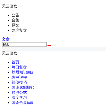
天云复盘
公告
合集
原文
龙虎复盘
文章
天云复盘
首页
每日复盘
炒股知识
进阶
缠中说禅
转债技巧
缠论108课
原文
炒股公式
深度学习
缠论合集
珍藏