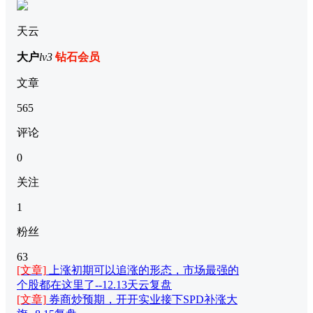
天云
大户
lv3
钻石会员
文章
565
评论
0
关注
1
粉丝
63
[文章]
上涨初期可以追涨的形态，市场最强的
个股都在这里了--12.13天云复盘
[文章]
券商炒预期，开开实业接下SPD补涨大