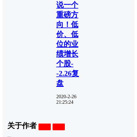
说一个
重磅方
向！低
价、低
位的业
绩增长
个股-
-2.26复
盘
2020-2-26
21:25:24
关于作者
关注
私信