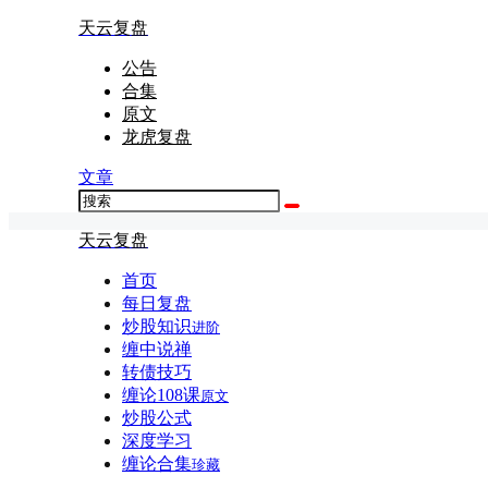
天云复盘
公告
合集
原文
龙虎复盘
文章
天云复盘
首页
每日复盘
炒股知识
进阶
缠中说禅
转债技巧
缠论108课
原文
炒股公式
深度学习
缠论合集
珍藏