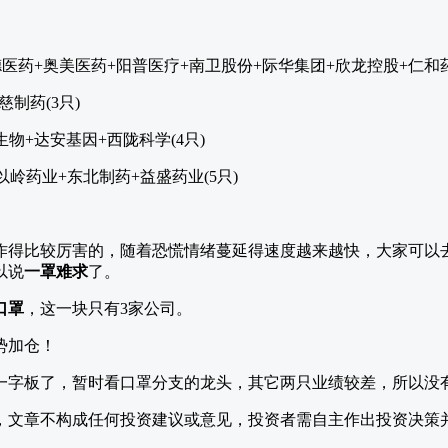
振德医药+奥美医药+阳普医疗+南卫股份+际华集团+欣龙控股+仁和
慈制药(3只)
生物+达安基因+西陇科学(4只)
岭药业+东北制药+益盛药业(5只)
作得比较厉害的，随着恐慌情绪蔓延得速度越来越快，大家可以
以说
一罩难求
了。
口罩
，这一块只有3家公司。
一字板了，暂时看口罩分支的龙头，其它两只业绩较差，所以没
，文章不构成任何投资建议或意见，投资者需自主作出投资决策