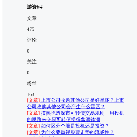
游资
lv4
文章
475
评论
0
关注
0
粉丝
163
[文章]
上市公司收购其他公司是好是坏？上市
公司收购其他公司会产生什么雷区？
[文章]
摸熟吃透深市可转债交易规则，用投机
的思路来交易可转债捞得盆满钵满
[文章]
如何区分个股是投机还是投资？
[文章]
为什么要重视股票走势的流畅性？