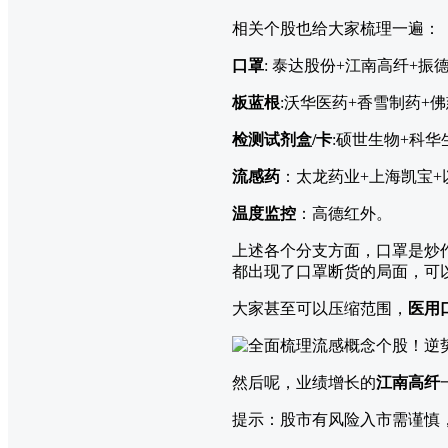
相关个股也给大家梳理一遍：
口罩
: 泰达股份+江南高纤+
板蓝根
:沃华医药+香雪制药+佛
检测试剂盒/卡
:硕世生物+科华
流感药
：太龙药业+上海凯宝+以
温度监控
：高德红外。
上述各个分支方面，口罩是炒
都出现了口罩断货的局面，可
大家甚至可以压缩范围，
医用
然后呢，业绩增长的
江南高纤
提示：股市有风险入市需谨慎