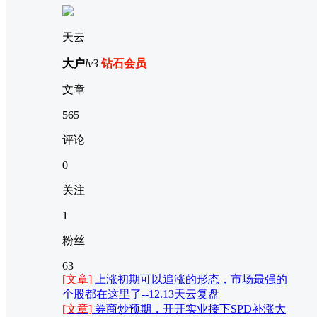
天云
大户
lv3
钻石会员
文章
565
评论
0
关注
1
粉丝
63
[文章]
上涨初期可以追涨的形态，市场最强的
个股都在这里了--12.13天云复盘
[文章]
券商炒预期，开开实业接下SPD补涨大