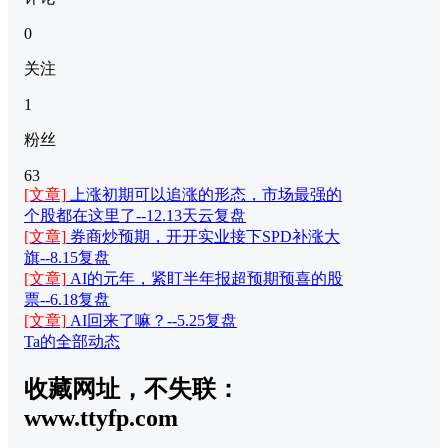
0
关注
1
粉丝
63
[文章]
上涨初期可以追涨的形态，市场最强的
个股都在这里了--12.13天云复盘
[文章]
券商炒预期，开开实业接下SPD补涨大
旗--8.15复盘
[文章]
AI的元年，紧盯半年报超预期预喜的股
票--6.18复盘
[文章]
AI回来了嘛？--5.25复盘
Ta的全部动态
收藏网址，不失联：
www.ttyfp.com