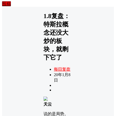
投稿
1.8复盘：
特斯拉概
念还没大
炒的板
块，就剩
下它了
每日复盘
20年1月8
日
天云
说的是局势。