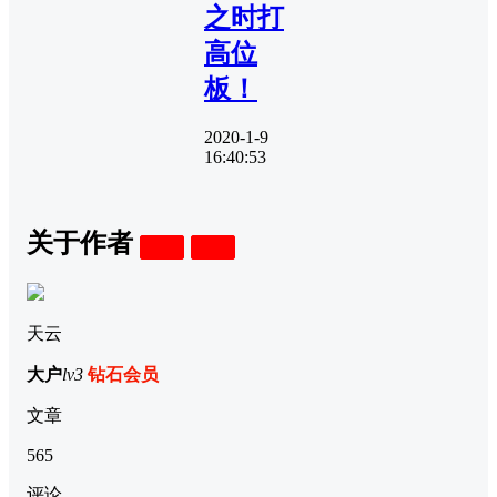
之时打
高位
板！
2020-1-9
16:40:53
关于作者
关注
私信
天云
大户
lv3
钻石会员
文章
565
评论