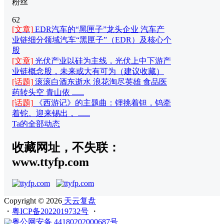
粉丝
62
[文章]
EDR汽车的“黑匣子”龙头企业 汽车产
业链细分领域汽车“黑匣子”（EDR）及核心个
股
[文章]
光伏产业以硅为主线，光伏上中下游产
业链概念股，未来或大有可为（建议收藏）
[话题]
滚滚白酒东逝水 浪花淘尽英雄 食品医
药转头空 青山依 ......
[话题]
《西游记》的主题曲：锂挑着钽，钨牵
着铊。迎来锡出， ......
Ta的全部动态
收藏网址，不失联：
www.ttyfp.com
Copyright © 2026
天云复盘
・
粤ICP备2022019732号
・
粤公网安备 44180202000687号