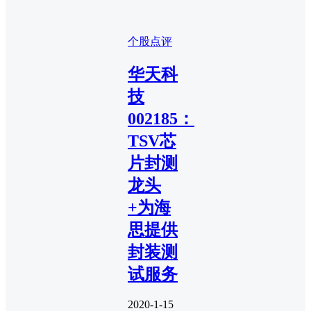
个股点评
华天科
技
002185：
TSV芯
片封测
龙头
+为海
思提供
封装测
试服务
2020-1-15