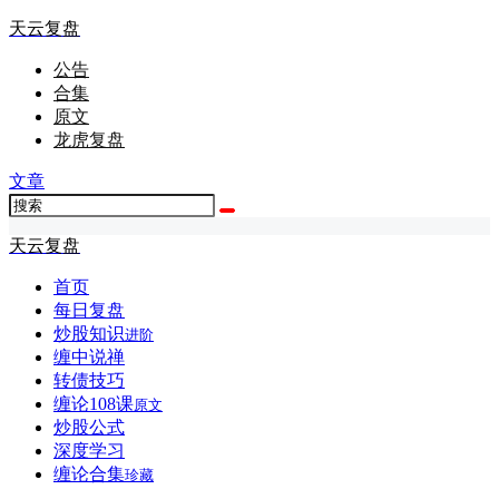
天云复盘
公告
合集
原文
龙虎复盘
文章
天云复盘
首页
每日复盘
炒股知识
进阶
缠中说禅
转债技巧
缠论108课
原文
炒股公式
深度学习
缠论合集
珍藏