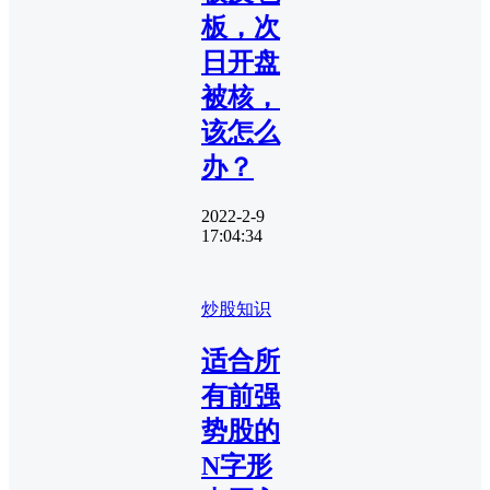
板，次
日开盘
被核，
该怎么
办？
2022-2-9
17:04:34
炒股知识
适合所
有前强
势股的
N字形