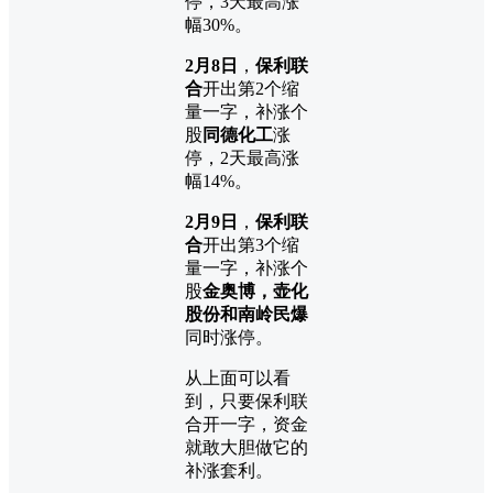
停，3天最高涨
幅30%。
2月8日
，
保利联
合
开出第2个缩
量一字，补涨个
股
同德化工
涨
停，2天最高涨
幅14%。
2月9日
，
保利联
合
开出第3个缩
量一字，补涨个
股
金奥博，壶化
股份和南岭民爆
同时涨停。
从上面可以看
到，只要保利联
合开一字，资金
就敢大胆做它的
补涨套利。