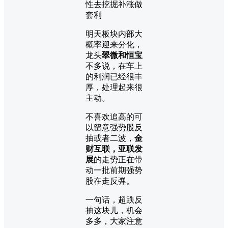
明天板块内部大
概率迎来分化，
龙头
翠微和恒宝
不多说，在车上
的利润已经很丰
厚，处理起来很
主动。
不喜欢追高的可
以留意强势股反
抽或者二波，
金
财互联，亚联发
展
的走势正在带
动一批前期强势
股在走反弹。
一句话，超跌反
抽这块儿，机会
多多，大家注意