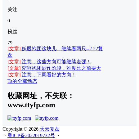
关注
0
粉丝
79
[文章]
妖股抱团这块儿，继续看两只--2.22复
盘
[文章]
注意，这些方向可能继续走强！
[文章]
缩容抱团炒作阶段，难度比之前要大
[文章]
注意，下周看好的方向！
Ta的全部动态
收藏网址，不失联：
www.ttyfp.com
Copyright © 2026
天云复盘
・
粤ICP备2022019732号
・