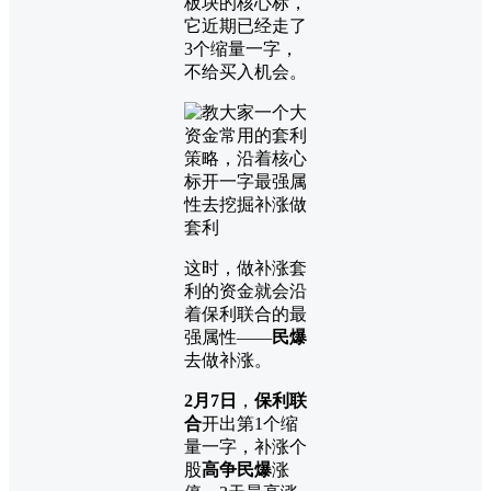
板块的核心标，
它近期已经走了
3个缩量一字，
不给买入机会。
这时，做补涨套
利的资金就会沿
着保利联合的最
强属性——
民爆
去做补涨。
2月7日
，
保利联
合
开出第1个缩
量一字，补涨个
股
高争民爆
涨