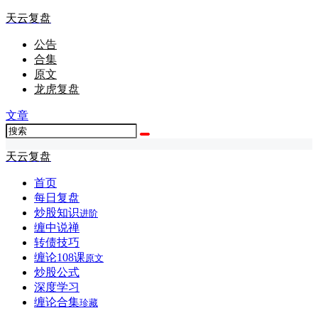
天云复盘
公告
合集
原文
龙虎复盘
文章
天云复盘
首页
每日复盘
炒股知识
进阶
缠中说禅
转债技巧
缠论108课
原文
炒股公式
深度学习
缠论合集
珍藏