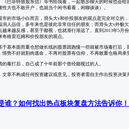
》《巴菲特致股东信》等书给我看，一起散步聊天的时候也会给
赌性大也不敢开户，也就当个闲书看看，闲聊谈谈）。
股市的市场小白而言，滑头大v和价投朋友的观点是完全对立的
温润人品佳，多年来也是彼此非常信任的朋友；而滑头大v外貌
越来越反感，甚至于鄙视，也就渐行渐远了。直到2013年5月
林奇格雷厄姆和价投朋友的观点。
基于基本面而重仓想做长线的股票因跑慢一些就被市场毒打后，
，情势不好就割肉逃命，不再对股票有信仰，不再敢重仓格局承
清的毒打后，自己成了十年前那个曾经鄙视过的人。
，文章不构成任何投资建议或意见，投资者需自主作出投资决策
是谁？如何找出热点板块复盘方法告诉你！