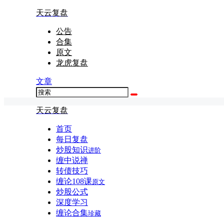
天云复盘
公告
合集
原文
龙虎复盘
文章
天云复盘
首页
每日复盘
炒股知识
进阶
缠中说禅
转债技巧
缠论108课
原文
炒股公式
深度学习
缠论合集
珍藏