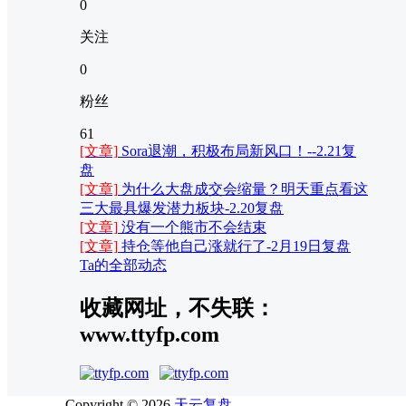
0
关注
0
粉丝
61
[文章]
Sora退潮，积极布局新风口！--2.21复
盘
[文章]
为什么大盘成交会缩量？明天重点看这
三大最具爆发潜力板块-2.20复盘
[文章]
没有一个熊市不会结束
[文章]
持仓等他自己涨就行了-2月19日复盘
Ta的全部动态
收藏网址，不失联：
www.ttyfp.com
Copyright © 2026
天云复盘