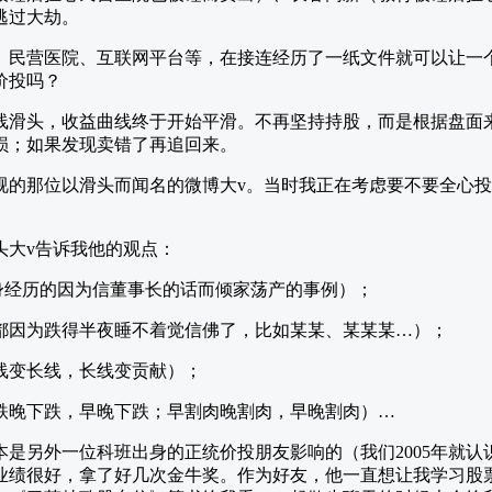
逃过大劫。
、民营医院、互联网平台等，在接连经历了一纸文件就可以让一
价投吗？
线滑头，收益曲线终于开始平滑。不再坚持持股，而是根据盘面
损；如果发现卖错了再追回来。
视的那位以滑头而闻名的微博大v。当时我正在考虑要不要全心
头大v告诉我他的观点：
身经历的因为信董事长的话而倾家荡产的事例）；
都因为跌得半夜睡不着觉信佛了，比如某某、某某某…）；
线变长线，长线变贡献）；
跌晚下跌，早晚下跌；早割肉晚割肉，早晚割肉）…
本是另外一位科班出身的正统价投朋友影响的（我们2005年就认
业绩很好，拿了好几次金牛奖。作为好友，他一直想让我学习股