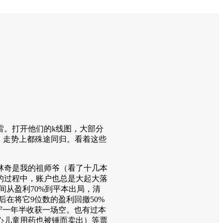
雷。打开他们的k线图，大部分
，走势上都殊途同归。看着这些
林奇是我的祖师爷（看了十几本
的过程中，账户也总是大起大落
时间从盈利70%到平本出局，清
后在将它9位数的盈利回撤50%
守一年半收获一场空。也有过本
心儿童用药也被锤而卖出）等票