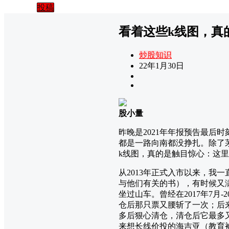
投稿
看着这些k线图，真
炒股知识
22年1月30日
股小量
昨晚是2021年年报预告最后
都是一路向南都没挣扎。除了茅
k线图，真的是触目惊心：这
从2013年正式入市以来，
与他们有关的书），有时候又
坐过山车。曾经在2017年7月
仓后那只票又腰斩了一次；后来又
多后狠心清仓，清仓后它最多
来想长线价投的海吉亚（教育