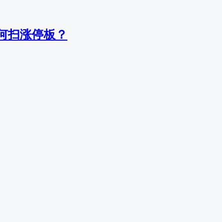
何扫涨停板？