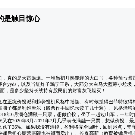
的是触目惊心
时刻，真的是天雷滚滚。一堆当初耳熟能详的大白马，各种预亏暴
台yyds，以及当红炸子鸡宁王系，大部分大白马大蓝筹小垃圾
里面，是多少坚持长线持有股民们的财富灰飞烟灭！
我一直在正统价投派和趋势投机风格中摇摆。有时候觉得巴菲特彼得
满脑子都是利维摩尔（股票作手回忆录读了几十遍）。风格漂移
-2018年6月满仓满融一只票，想做价投，坐了一趟过山车，一年
在2020年8月-2021年7月几乎满仓满融一只票，想做价投，最
又跌了36%。如果我没有清掉，盈利将完全回吐，回到起点，坚
被锤后担心民营医院也被锤而卖出）、长春高新（教育被锤后担