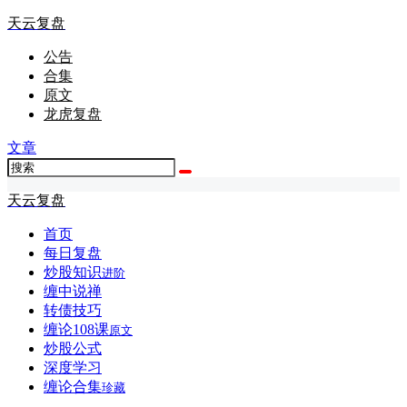
天云复盘
公告
合集
原文
龙虎复盘
文章
天云复盘
首页
每日复盘
炒股知识
进阶
缠中说禅
转债技巧
缠论108课
原文
炒股公式
深度学习
缠论合集
珍藏