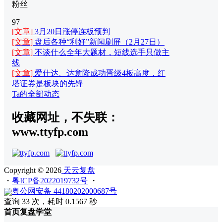
粉丝
97
[文章]
3月20日涨停连板预判
[文章]
盘后各种“利好”新闻刷屏（2月27日）
[文章]
不谈什么全年大题材，短线选手只做主
线
[文章]
爱仕达、达意隆成功晋级4板高度，红
塔证券是板块的先锋
Ta的全部动态
收藏网址，不失联：
www.ttyfp.com
Copyright © 2026
天云复盘
・
粤ICP备2022019732号
・
粤公网安备 44180202000687号
查询 33 次，耗时 0.1567 秒
首页
复盘
学堂